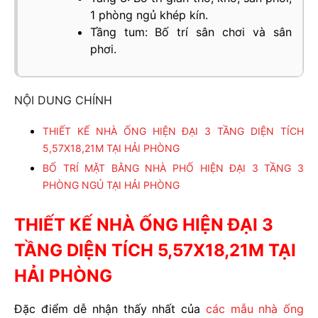
1 phòng ngủ khép kín.
Tầng tum: Bố trí sân chơi và sân
phơi.
NỘI DUNG CHÍNH
THIẾT KẾ NHÀ ỐNG HIỆN ĐẠI 3 TẦNG DIỆN TÍCH
5,57X18,21M TẠI HẢI PHÒNG
BỐ TRÍ MẶT BẰNG NHÀ PHỐ HIỆN ĐẠI 3 TẦNG 3
PHÒNG NGỦ TẠI HẢI PHÒNG
THIẾT KẾ NHÀ ỐNG HIỆN ĐẠI 3
TẦNG DIỆN TÍCH 5,57X18,21M TẠI
HẢI PHÒNG
Đặc điểm dễ nhận thấy nhất của
các mẫu nhà ống