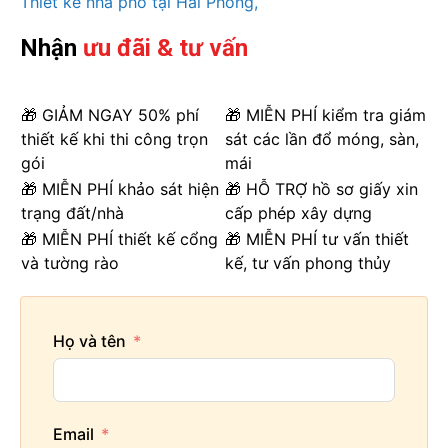
Thiết kế nhà phố tại Hải Phòng
Nhận
ưu đãi & tư vấn
🎁 GIẢM NGAY 50% phí
🎁 MIỄN PHÍ kiểm tra giám
thiết kế khi thi công trọn
sát các lần đổ móng, sàn,
gói
mái
🎁 MIỄN PHÍ khảo sát hiện
🎁 HỖ TRỢ hồ sơ giấy xin
trạng đất/nhà
cấp phép xây dựng
🎁 MIỄN PHÍ thiết kế cổng
🎁 MIỄN PHÍ tư vấn thiết
và tường rào
kế, tư vấn phong thủy
Họ và tên
Email