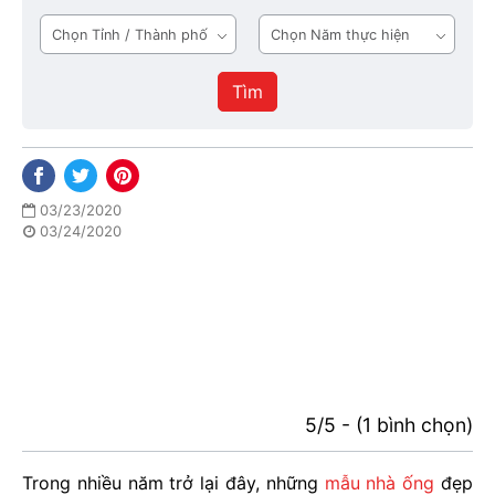
tầng
Tỉnh
Năm
1
/
thực
Thành
hiện
Tìm
phố
03/23/2020
03/24/2020
5/5 - (1 bình chọn)
Trong nhiều năm trở lại đây, những
mẫu nhà ống
đẹp