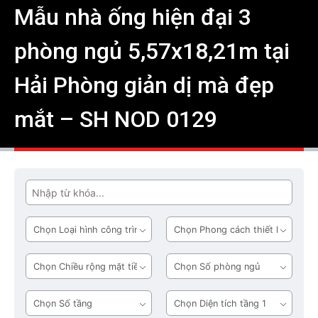
Mẫu nhà ống hiện đại 3
phòng ngủ 5,57x18,21m tại
Hải Phòng giản dị mà đẹp
mắt – SH NOD 0129
Tìm
Loại
Phong
hình
cách
công
thiết
Chiều
Số
trình
kế
rộng
phòng
mặt
ngủ
Số
Diện
tiền
tầng
tích