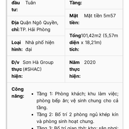
đầu
Tuân
Tầng:
tư:
Mặt
Mặt tiền 5m57
Địa
Quận Ngô Quyền,
tiền:
chỉ:
TP. Hải Phòng
Tổng
101,42m2 (5,57m
Loại
Nhà phố hiện
diện
x 18,21m)
hình:
đại
tích:
Đ/v
Sơn Hà Group
Năm
2020
thực
(#SHAC)
thực
hiện:
hiện:
Công
Tầng 1:
Phòng khách
; khu làm việc;
năng:
phòng bếp ăn
; vệ sinh chung cho cả
tầng.
Tầng 2: Bố trí 2
phòng ngủ khép kín
và phòng sinh hoạt chung.
Tầng 3: Bố trí gian
thờ
; kho; sân phơi;