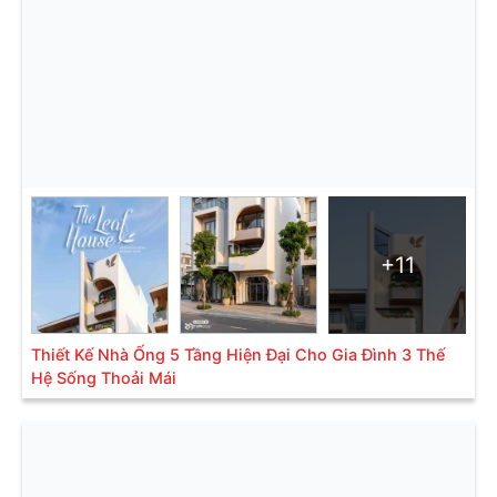
+11
Thiết Kế Nhà Ống 5 Tầng Hiện Đại Cho Gia Đình 3 Thế
Hệ Sống Thoải Mái