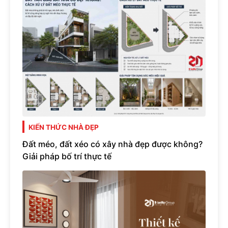
KIẾN THỨC NHÀ ĐẸP
Đất méo, đất xéo có xây nhà đẹp được không?
Giải pháp bố trí thực tế