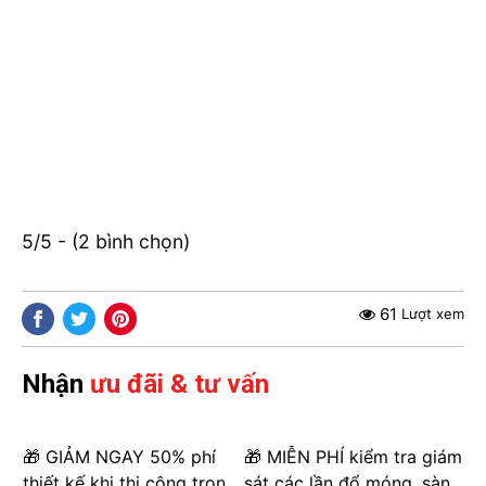
5/5 - (2 bình chọn)
61
Lượt xem
Nhận
ưu đãi & tư vấn
🎁 GIẢM NGAY 50% phí
🎁 MIỄN PHÍ kiểm tra giám
thiết kế khi thi công trọn
sát các lần đổ móng, sàn,