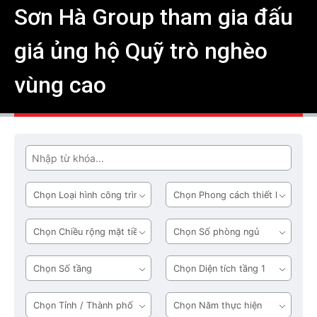
Sơn Hà Group tham gia đấu
giá ủng hộ Quỹ trò nghèo
vùng cao
Tìm
Loại
Phong
hình
cách
công
thiết
Chiều
Số
trình
kế
rộng
phòng
mặt
ngủ
Số
Diện
tiền
tầng
tích
tầng
Tỉnh
Năm
1