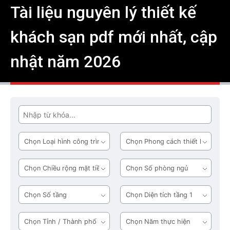
Tài liệu nguyên lý thiết kế
khách sạn pdf mới nhất, cập
nhật năm 2026
Tìm
Loại
Phong
hình
cách
công
thiết
Chiều
Số
trình
kế
rộng
phòng
mặt
ngủ
Số
Diện
tiền
tầng
tích
tầng
Tỉnh
Năm
1