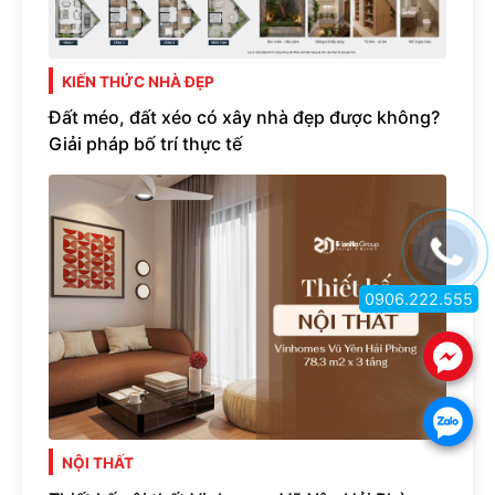
KIẾN THỨC NHÀ ĐẸP
Đất méo, đất xéo có xây nhà đẹp được không?
Giải pháp bố trí thực tế
0906.222.555
.
.
NỘI THẤT