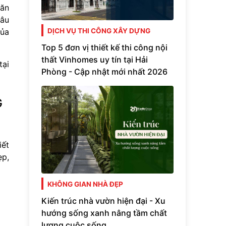
căn
hâu
của
DỊCH VỤ THI CÔNG XÂY DỰNG
Top 5 đơn vị thiết kế thi công nội
thất Vinhomes uy tín tại Hải
tại
Phòng - Cập nhật mới nhất 2026
G
iết
ẹp,
KHÔNG GIAN NHÀ ĐẸP
Kiến trúc nhà vườn hiện đại - Xu
hướng sống xanh nâng tầm chất
lượng cuộc sống