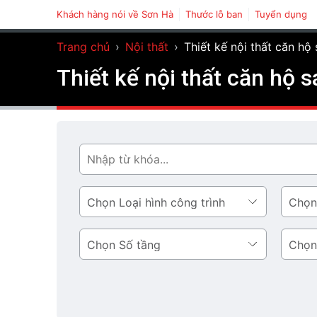
Khách hàng nói về Sơn Hà
Thước lỗ ban
Tuyển dụng
Trang chủ
›
Nội thất
›
Thiết kế nội thất căn hộ
Thiết kế nội thất căn hộ 
Tìm
Loại
Phong
hình
cách
công
thiết
Số
Diện
trình
kế
tầng
tích
tầng
1