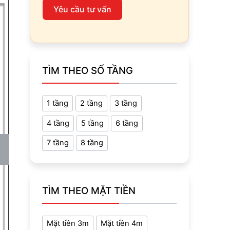
Yêu cầu tư vấn
TÌM THEO SỐ TẦNG
1 tầng
2 tầng
3 tầng
4 tầng
5 tầng
6 tầng
7 tầng
8 tầng
TÌM THEO MẶT TIỀN
Mặt tiền 3m
Mặt tiền 4m