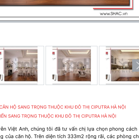
 CĂN HỘ SANG TRỌNG THUỘC KHU ĐÔ THỊ CIPUTRA HÀ NỘI
IỂN SANG TRỌNG THUỘC KHU ĐÔ THỊ CIPUTRA HÀ NỘI
ễn Việt Anh, chúng tôi đã tư vấn chị lựa chọn phong cách
g của căn hộ. Trên diện tích 333m2 rộng rãi, các phòng c