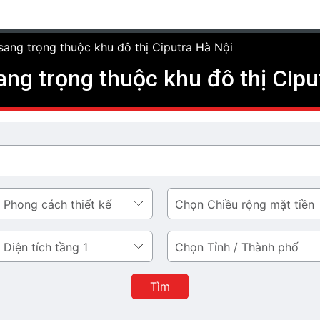
 sang trọng thuộc khu đô thị Ciputra Hà Nội
sang trọng thuộc khu đô thị Cipu
Chiều
rộng
mặt
Tỉnh
tiền
/
Thành
Tìm
phố