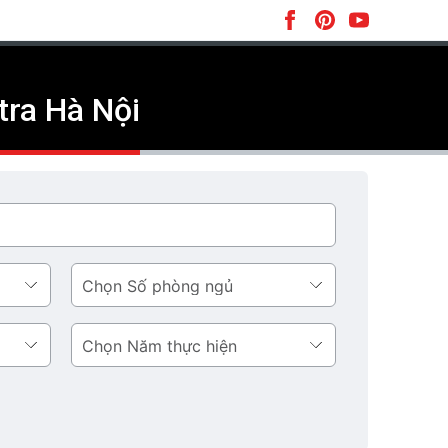
tra Hà Nội
Số
phòng
ngủ
Năm
thực
hiện