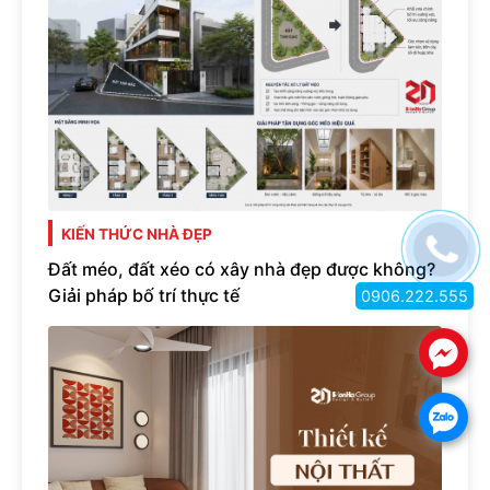
KIẾN THỨC NHÀ ĐẸP
Đất méo, đất xéo có xây nhà đẹp được không?
Giải pháp bố trí thực tế
0906.222.555
.
.