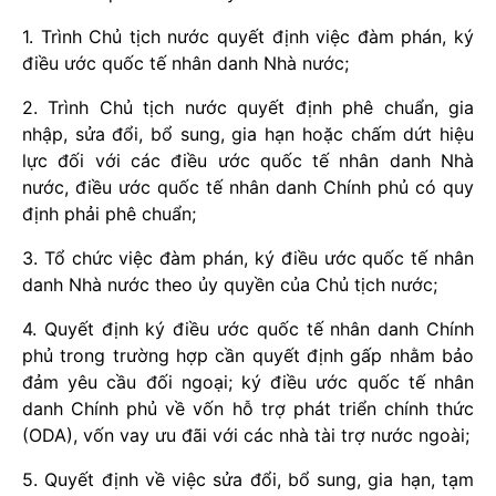
1. Trình Chủ tịch nước quyết định việc đàm phán, ký
điều ước quốc tế nhân
d
anh Nhà nước;
2. Trình Chủ tịch nước quyết định phê chuẩn, gia
nhập, sửa đổi, bổ sung, gia hạn hoặc chấm dứt hiệu
lực đối với các điều ước quốc tế nhân danh Nhà
nước, điều ước quốc tế nhân danh Chính phủ có quy
định phải phê chu
ẩ
n;
3. Tổ chức việc đàm phán, ký điều ước quốc tế nhân
danh Nhà nước theo
ủ
y quyền của Chủ tịch nước;
4
. Quyết định ký điều ước quốc tế nhân danh Chính
phủ trong trường hợp cần qu
y
ết định gấp nhằm bảo
đảm yêu cầu đối ngoại; ký điều ước quốc
tế
nhân
danh Ch
ính
phủ về vốn hỗ trợ phát triển chính thức
(ODA), vốn vay ưu đãi với các nhà tài trợ nước ngoài;
5. Quyết định về việc s
ử
a đổi, bổ sung, gia hạn, tạm