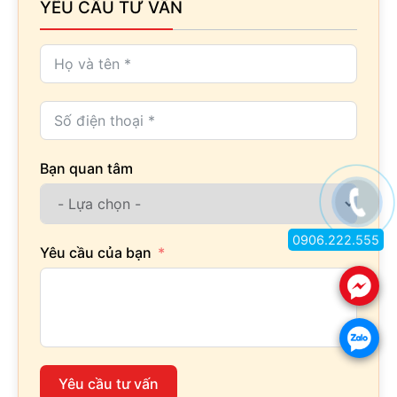
YÊU CẦU TƯ VẤN
Bạn quan tâm
0906.222.555
Yêu cầu của bạn
.
.
Yêu cầu tư vấn