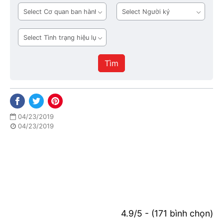
bản
Cơ
Người
quan
ký
ban
Tình
hành
trạng
hiệu
Tìm
lực
04/23/2019
04/23/2019
4.9/5 - (171 bình chọn)