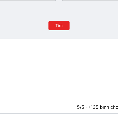
ban
hành
Tìm
5/5 - (135 bình ch