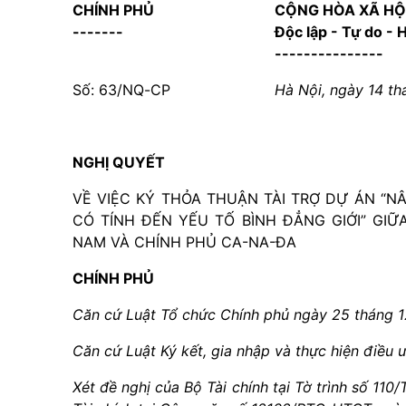
CHÍNH PHỦ
CỘNG HÒA XÃ HỘ
-------
Độc lập - Tự do -
---------------
Số:
63
/
NQ
-
CP
Hà Nội, ngày 14 t
NGHỊ QUYẾT
VỀ VIỆC KÝ THỎA THUẬN TÀI TRỢ DỰ ÁN “
CÓ TÍNH ĐẾN YẾU TỐ BÌNH ĐẲNG GIỚI” GI
NAM VÀ CHÍNH PHỦ CA-NA-ĐA
CHÍNH PHỦ
Căn cứ Luật Tổ chức Chính phủ ngày 25 tháng 
Căn cứ Luật Ký kết, gia nhập và thực hiện điều
Xét đề nghị của Bộ Tài chính tại Tờ trình số 110