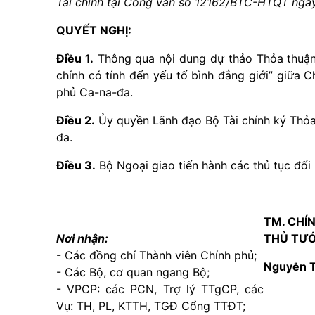
Tài chính tại Công văn số 12162/BTC-HTQT ngà
QUYẾT NGHỊ:
Điều 1.
Thông qua nội dung dự thảo Thỏa thuận 
chính có tính đến yếu tố bình đẳng giới” giữa
phủ Ca-na-đa.
Điều 2.
Ủy quyền Lãnh đạo Bộ Tài chính ký Thỏa
đa.
Điều 3.
Bộ Ngoại giao tiến hành các thủ tục đối 
TM. CHÍ
Nơi nhận:
THỦ TƯ
- Các đồng chí Thành viên Chính phủ;
Nguyễn 
- Các Bộ, cơ quan ngang Bộ;
- VPCP: các PCN, Trợ lý TTgCP, các
Vụ: TH, PL, KTTH, TGĐ Cổng TTĐT;