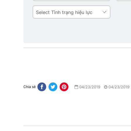
bản
Tình
trạng
hiệu
lực
04/23/2019
04/23/2019
Chia sẻ