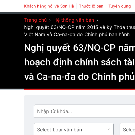
Khách hàng nói về Sơn Hà
Thước lỗ ban
Tuyển dụng
Trang chủ
›
Hệ thống văn bản
›
Nghị quyết 63/NQ-CP năm 2015 về ký Thỏa thuận 
Việt Nam và Ca-na-đa do Chính phủ ban hành
Nghị quyết 63/NQ-CP năm 
hoạch định chính sách tài
và Ca-na-đa do Chính ph
Tìm
Loại
Lĩnh
văn
vực