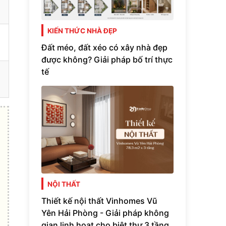
KIẾN THỨC NHÀ ĐẸP
Đất méo, đất xéo có xây nhà đẹp
được không? Giải pháp bố trí thực
tế
NỘI THẤT
Thiết kế nội thất Vinhomes Vũ
Yên Hải Phòng - Giải pháp không
gian linh hoạt cho biệt thự 3 tầng