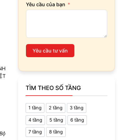
Yêu cầu của bạn
Yêu cầu tư vấn
NH
ỆT
TÌM THEO SỐ TẦNG
1 tầng
2 tầng
3 tầng
4 tầng
5 tầng
6 tầng
7 tầng
8 tầng
 Bộ