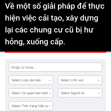
Về một số giải pháp để thực
hiện việc cải tạo, xây dựng
lại các chung cư cũ bị hư
hỏng, xuống cấp.
Tìm
Loại
Lĩnh
văn
vực
bản
Cơ
Người
quan
ký
ban
Tình
hành
trạng