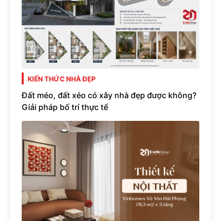
KIẾN THỨC NHÀ ĐẸP
Đất méo, đất xéo có xây nhà đẹp được không?
Giải pháp bố trí thực tế