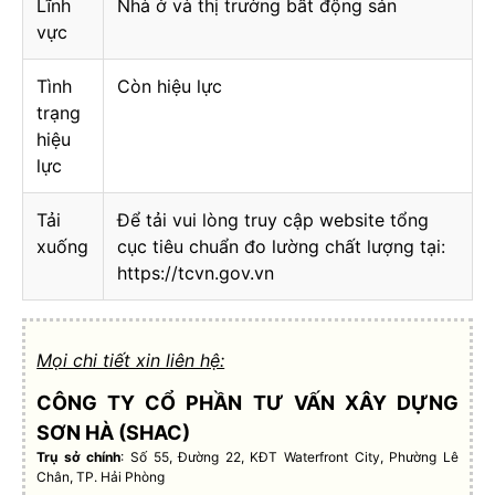
Lĩnh
Nhà ở và thị trường bất động sản
vực
Tình
Còn hiệu lực
trạng
hiệu
lực
Tải
Để tải vui lòng truy cập website tổng
xuống
cục tiêu chuẩn đo lường chất lượng tại:
https://tcvn.gov.vn
Mọi chi tiết xin liên hệ:
CÔNG TY CỔ PHẦN TƯ VẤN XÂY DỰNG
SƠN HÀ (SHAC)
Trụ sở chính
: Số 55, Đường 22, KĐT Waterfront City, Phường Lê
Chân, TP. Hải Phòng