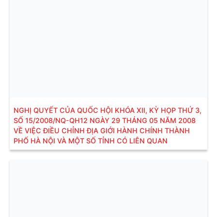
NGHỊ QUYẾT CỦA QUỐC HỘI KHÓA XII, KỲ HỌP THỨ 3,
SỐ 15/2008/NQ-QH12 NGÀY 29 THÁNG 05 NĂM 2008
VỀ VIỆC ĐIỀU CHỈNH ĐỊA GIỚI HÀNH CHÍNH THÀNH
PHỐ HÀ NỘI VÀ MỘT SỐ TỈNH CÓ LIÊN QUAN