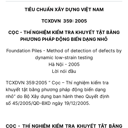
TIÊU CHUẨN XÂY DỰNG VIỆT NAM
TCXDVN 359: 2005
CỌC - THÍ NGHIỆM KIỂM TRA KHUYẾT TẬT BẰNG
PHƯƠNG PHÁP ĐỘNG BIẾN DẠNG NHỎ
Foundation Piles - Method of detection of defects by
dynamic low-strain testing
Hà Nội - 2005
Lời nói đầu
TCXDVN 359:2005 “ Cọc – Thí nghiệm kiểm tra
khuyết tật bằng phương pháp động biến dạng
nhỏ” do Bộ Xây dựng ban hành theo Quyết định
số 45/2005/QĐ-BXD ngày 19/12/2005.
CỌC - THÍ NGHIỆM KIỂM TRA KHUYẾT TẬT BẰNG