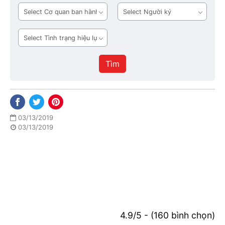
bản
Cơ
Người
quan
ký
ban
Tình
hành
trạng
hiệu
Tìm
lực
03/13/2019
03/13/2019
4.9/5 - (160 bình chọn)