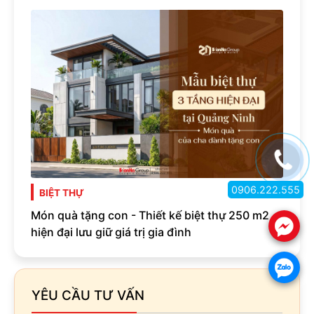
0906.222.555
BIỆT THỰ
Món quà tặng con - Thiết kế biệt thự 250 m2
.
hiện đại lưu giữ giá trị gia đình
.
YÊU CẦU TƯ VẤN