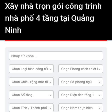
Xây nhà trọn gói công trình
nhà phố 4 tầng tại Quảng
Ninh
Tìm
Loại
Phong
hình
cách
công
thiết
Chiều
Số
trình
kế
rộng
phòng
mặt
ngủ
Số
Diện
tiền
tầng
tích
tầng
Tỉnh
Năm
1