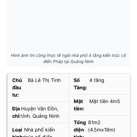
Hình ảnh thi công thực tế ngôi nhà phố 4 tầng kiến trúc cổ
điển Pháp tại Quảng Ninh
Chủ
Bà Lê Thị Tình
Số
4 tầng
đầu
Tầng:
tư:
Mặt
Mặt tiền 4m5
Địa
Huyện Vân Đồn,
tiền:
chỉ:
tỉnh. Quảng Ninh
Tổng
81m2
Loại
Nhà phố kiến
diện
(4.5mx18m)
hình:
trúc cổ điển
tích: