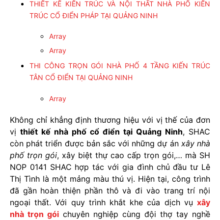
THIẾT KẾ KIẾN TRÚC VÀ NỘI THẤT NHÀ PHỐ KIẾN
TRÚC CỔ ĐIỂN PHÁP TẠI QUẢNG NINH
Array
Array
THI CÔNG TRỌN GÓI NHÀ PHỐ 4 TẦNG KIẾN TRÚC
TÂN CỔ ĐIỂN TẠI QUẢNG NINH
Array
Không chỉ khẳng định thương hiệu với vị thế của đơn
vị
thiết kế nhà phố cổ điển tại Quảng Ninh
, SHAC
còn phát triển được bản sắc với những dự án
xây nhà
phố trọn gói
, xây biệt thự cao cấp trọn gói,… mà SH
NOP 0141 SHAC hợp tác với gia đình chủ đầu tư Lê
Thị Tình là một mảng màu thú vị. Hiện tại, công trình
đã gần hoàn thiện phần thô và đi vào trang trí nội
ngoại thất. Với quy trình khắt khe của dịch vụ
xây
nhà trọn gói
chuyên nghiệp cùng đội thợ tay nghề