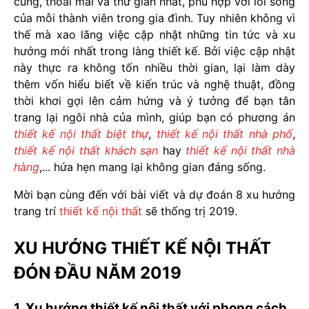
cúng, thoải mái và thư giãn nhất, phù hợp với lối sống
của mỗi thành viên trong gia đình. Tuy nhiên không vì
thế mà xao lãng việc cập nhật những tin tức và xu
hướng mới nhất trong làng thiết kế. Bởi việc cập nhật
này thực ra không tốn nhiều thời gian, lại làm dày
thêm vốn hiểu biết về kiến trúc và nghệ thuật, đồng
thời khơi gợi lên cảm hứng và ý tưởng để bạn tân
trang lại ngôi nhà của mình, giúp bạn có phương án
thiết kế nội thất biệt thự
,
thiết kế nội thất nhà phố
,
thiết kế nội thất khách sạn
hay
thiết kế nội thất nhà
hàng
,... hứa hẹn mang lại không gian đáng sống.
Mời bạn cùng đến với bài viết và dự đoán 8 xu hướng
trang trí
thiết kế nội thất
sẽ thống trị 2019.
XU HƯỚNG THIẾT KẾ NỘI THẤT
ĐÓN ĐẦU NĂM 2019
1, Xu hướng thiết kế nội thất với phong cách