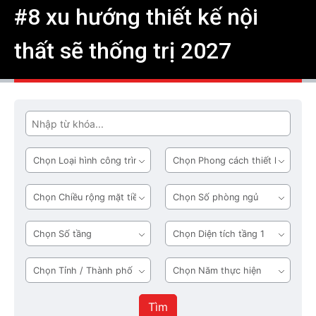
#8 xu hướng thiết kế nội
thất sẽ thống trị 2027
Tìm
Loại
Phong
hình
cách
công
thiết
Chiều
Số
trình
kế
rộng
phòng
mặt
ngủ
Số
Diện
tiền
tầng
tích
tầng
Tỉnh
Năm
1
/
thực
Thành
hiện
Tìm