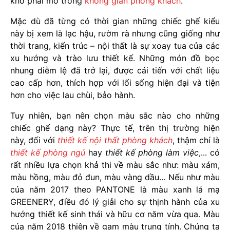
khó phai mờ trong
không gian phòng khách
.
Mặc dù đã từng có thời gian những chiếc ghế kiểu
này bị xem là lạc hậu, rườm rà nhưng cũng giống như
thời trang, kiến trúc – nội thất là sự xoay tua của các
xu hướng và trào lưu thiết kế. Những món đồ bọc
nhung diễm lệ đã trở lại, được cải tiến với chất liệu
cao cấp hơn, thích hợp với lối sống hiện đại và tiện
hơn cho việc lau chùi, bảo hành.
Tuy nhiên, bạn nên chọn màu sắc nào cho những
chiếc ghế dạng này? Thực tế, trên thị trường hiện
này, đối với
thiết kế nội thất phòng khách
, thậm chí là
thiết kế phòng ngủ
hay
thiết kế phòng làm việc
,... có
rất nhiều lựa chọn khả thi về màu sắc như: màu xám,
màu hồng, màu đỏ đun, màu vàng dầu… Nếu như màu
của năm 2017 theo PANTONE là màu xanh lá mạ
GREENERY, điều đó lý giải cho sự thịnh hành của xu
hướng thiết kế sinh thái và hữu cơ năm vừa qua. Màu
của năm 2018 thiên về gam màu trung tính. Chúng ta