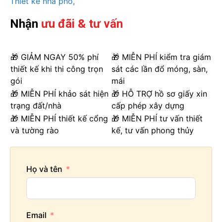
Thiết kế nhà phố
Nhận
ưu đãi & tư vấn
🎁 GIẢM NGAY 50% phí
🎁 MIỄN PHÍ kiểm tra giám
thiết kế khi thi công trọn
sát các lần đổ móng, sàn,
gói
mái
🎁 MIỄN PHÍ khảo sát hiện
🎁 HỖ TRỢ hồ sơ giấy xin
trạng đất/nhà
cấp phép xây dựng
🎁 MIỄN PHÍ thiết kế cổng
🎁 MIỄN PHÍ tư vấn thiết
và tường rào
kế, tư vấn phong thủy
Họ và tên
Email