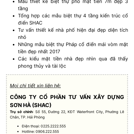
Mẫu thiết kế biệt thự phố mặt tiền 7m đẹp 3
tầng
Tổng hợp các mẫu biệt thự 4 tầng kiến trúc cổ
điển SHAC
Tư vấn thiết kế nhà phố hiện đại đẹp diện tích
nhỏ
Những mẫu biệt thự Pháp cổ điển mái vòm mặt
tiền đẹp nhất 2017
Các kiểu mặt tiền nhà đẹp nhìn qua đã thấy
phong thủy và tài lộc
Mọi chi tiết xin liên hệ:
CÔNG TY CỔ PHẦN TƯ VẤN XÂY DỰNG
SƠN HÀ (SHAC)
Trụ sở chính
: Số 55, Đường 22, KĐT Waterfront City, Phường Lê
Chân, TP. Hải Phòng
Điện thoại: 0225.2222.555
Hotline: 0906.222.555