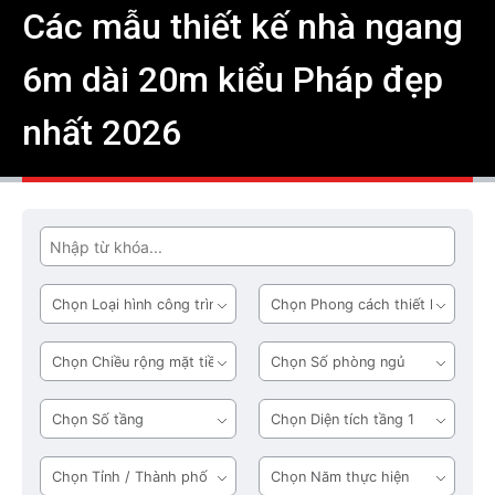
Các mẫu thiết kế nhà ngang
6m dài 20m kiểu Pháp đẹp
nhất 2026
Tìm
Loại
Phong
hình
cách
công
thiết
Chiều
Số
trình
kế
rộng
phòng
mặt
ngủ
Số
Diện
tiền
tầng
tích
tầng
Tỉnh
Năm
1