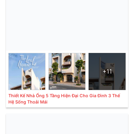
+11
Thiết Kế Nhà Ống 5 Tầng Hiện Đại Cho Gia Đình 3 Thế
Hệ Sống Thoải Mái