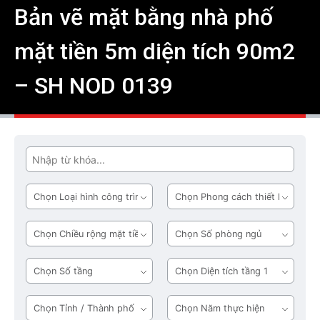
Bản vẽ mặt bằng nhà phố
mặt tiền 5m diện tích 90m2
– SH NOD 0139
Tìm
Loại
Phong
hình
cách
công
thiết
Chiều
Số
trình
kế
rộng
phòng
mặt
ngủ
Số
Diện
tiền
tầng
tích
tầng
Tỉnh
Năm
1