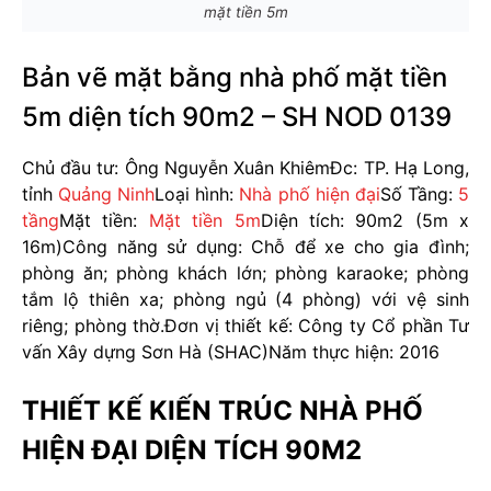
mặt tiền 5m
Bản vẽ mặt bằng nhà phố mặt tiền
5m diện tích 90m2 – SH NOD 0139
Chủ đầu tư: Ông Nguyễn Xuân Khiêm
Đc: TP. Hạ Long,
tỉnh
Quảng Ninh
Loại hình:
Nhà phố hiện đại
Số Tầng:
5
tầng
Mặt tiền:
Mặt tiền 5m
Diện tích: 90m2 (5m x
16m)
Công năng sử dụng: Chỗ để xe cho gia đình;
phòng ăn; phòng khách lớn; phòng karaoke; phòng
tắm lộ thiên xa; phòng ngủ (4 phòng) với vệ sinh
riêng; phòng thờ.
Đơn vị thiết kế: Công ty Cổ phần Tư
vấn Xây dựng Sơn Hà (SHAC)
Năm thực hiện: 2016
THIẾT KẾ KIẾN TRÚC NHÀ PHỐ
HIỆN ĐẠI DIỆN TÍCH 90M2