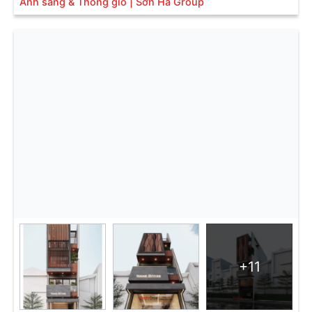
Ánh sáng & Thông gió | Sơn Hà Group
+11