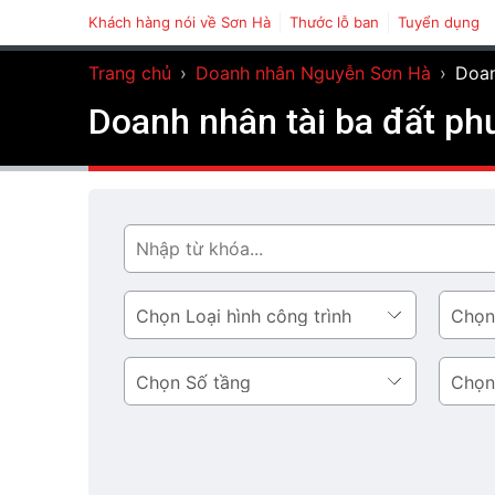
Khách hàng nói về Sơn Hà
Thước lỗ ban
Tuyển dụng
Trang chủ
›
Doanh nhân Nguyễn Sơn Hà
›
Doan
Doanh nhân tài ba đất ph
Tìm
Loại
Phong
hình
cách
công
thiết
Số
Diện
trình
kế
tầng
tích
tầng
1