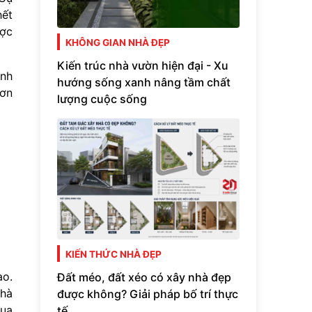
hết
ược
KHÔNG GIAN NHÀ ĐẸP
Kiến trúc nhà vườn hiện đại - Xu
ịnh
hướng sống xanh nâng tầm chất
Sơn
lượng cuộc sống
KIẾN THỨC NHÀ ĐẸP
ào.
Đất méo, đất xéo có xây nhà đẹp
nhà
được không? Giải pháp bố trí thực
mua
tế