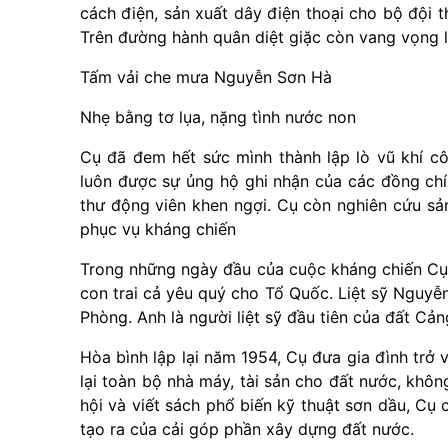
cách điện, sản xuất dây điện thoại cho bộ đội t
Trên đường hành quân diệt giặc còn vang vọng l
Tấm vải che mưa Nguyễn Sơn Hà
Nhẹ bằng tơ lụa, nặng tình nước non
Cụ đã đem hết sức mình thành lập lò vũ khí c
luôn được sự ủng hộ ghi nhận của các đồng chí
thư động viên khen ngợi. Cụ còn nghiên cứu sả
phục vụ kháng chiến
Trong những ngày đầu của cuộc kháng chiến Cụ 
con trai cả yêu quý cho Tổ Quốc. Liệt sỹ Nguy
Phòng. Anh là người liệt sỹ đầu tiên của đất Cản
Hòa bình lập lại năm 1954, Cụ đưa gia đình trở 
lại toàn bộ nhà máy, tài sản cho đất nước, khô
hội và viết sách phổ biến kỹ thuật sơn dầu, Cụ c
tạo ra của cải góp phần xây dựng đất nước.