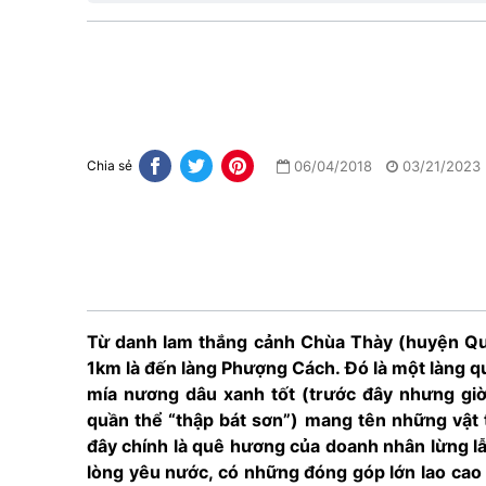
06/04/2018
03/21/2023
Chia sẻ
Từ danh lam thắng cảnh Chùa Thày (huyện Qu
1km là đến làng Phượng Cách. Đó là một làng q
mía nương dâu xanh tốt (trước đây nhưng giờ
quần thể “thập bát sơn”) mang tên những vật t
đây chính là quê hương của doanh nhân lừng l
lòng yêu nước, có những đóng góp lớn lao cao 