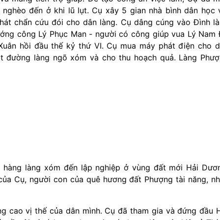
nghèo đến ở khi lũ lụt. Cụ xây 5 gian nhà bình dân học 
át chẩn cứu đói cho dân làng. Cụ dâng cúng vào Đình l
ướng công Lý Phục Man - người có công giúp vua Lý Nam
Xuân hồi đầu thế kỷ thứ VI. Cụ mua máy phát điện cho 
át đường làng ngõ xóm và cho thu hoạch quả. Làng Phư
ọ hàng làng xóm đến lập nghiệp ở vùng đất mới Hải Dươ
ủa Cụ, người con của quê hương đất Phượng tài năng, n
g cao vị thế của dân mình. Cụ đã tham gia và đứng đầu 