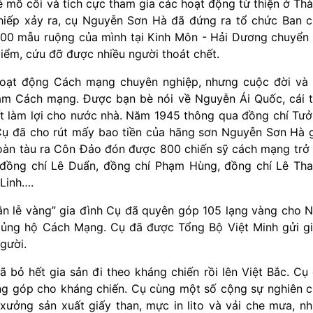
 mồ côi và tích cực tham gia các hoạt động từ thiện ở Th
hiếp xảy ra, cụ Nguyễn Sơn Hà đã đứng ra tổ chức Ban 
200 mẫu ruộng của mình tại Kinh Môn - Hải Dương chuyển
điểm, cứu đỡ được nhiều người thoát chết.
 hoạt động Cách mạng chuyên nghiệp, nhưng cuộc đời và
làm Cách mạng. Được bạn bè nói về Nguyễn Ái Quốc, cái 
yết làm lợi cho nước nhà. Năm 1945 thông qua đồng chí Tư
Cụ đã cho rút mấy bao tiền của hãng sơn Nguyễn Sơn Hà 
oàn tàu ra Côn Đảo đón được 800 chiến sỹ cách mạng trở
 đồng chí Lê Duẩn, đồng chí Phạm Hùng, đồng chí Lê Th
Linh….
n lễ vàng” gia đình Cụ đã quyên góp 105 lạng vàng cho 
 ủng hộ Cách Mạng. Cụ đã được Tổng Bộ Việt Minh gửi g
gười.
 bỏ hết gia sản đi theo kháng chiến rồi lên Việt Bắc. Cụ
g góp cho kháng chiến. Cụ cùng một số cộng sự nghiên 
 xưởng sản xuất giấy than, mực in lito và vải che mưa, n