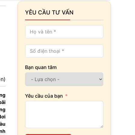
YÊU CẦU TƯ VẤN
Bạn quan tâm
ọn)
ảng
Yêu cầu của bạn
bãi
ong
Nơi
iàu
inh