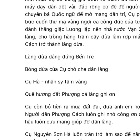
máy dạy dân dệt vải, đắp rộng cơ đê để người 
chuyên bá Quốc ngữ để mở mang dân trí, Cụ ph
bức cuốn thư mạ vàng ngợi ca công đức của t
đánh thắng giặc Lương lập nên nhà nước Vạn 
làng, cho trồng hàng trăm cây dừa làm rợp m
Cách trở thành làng dừa.
Làng dừa dáng đứng Bến Tre
Bóng dừa của Cụ chở che dân làng
Cụ Hà - nhân sỹ tâm vàng
Quê hương đất Phượng cả làng ghi ơn
Cụ còn bỏ tiền ra mua đất đai, đưa anh em h
Người dân Phượng Cách luôn ghi nhớ công ơn c
hậu luôn cưu mang giúp đỡ dân làng.
Cụ Nguyễn Sơn Hà luôn trăn trở làm sao để nân