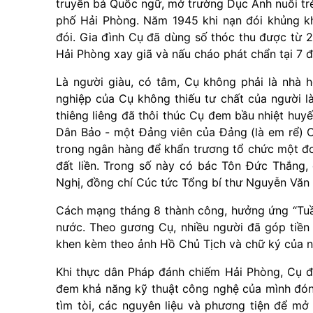
truyền bá Quốc ngữ, mở trường Dục Anh nuôi trẻ
phố Hải Phòng. Năm 1945 khi nạn đói khủng k
đói. Gia đình Cụ đã dùng số thóc thu được từ 
Hải Phòng xay giã và nấu cháo phát chẩn tại 7 
Là người giàu, có tâm, Cụ không phải là nhà
nghiệp của Cụ không thiếu tư chất của người 
thiêng liêng đã thôi thúc Cụ đem bầu nhiệt hu
Dân Bảo - một Đảng viên của Đảng (là em rể) 
trong ngân hàng để khẩn trương tổ chức một đ
đất liền. Trong số này có bác Tôn Đức Thắng,
Nghị, đồng chí Cúc tức Tổng bí thư Nguyễn Văn 
Cách mạng tháng 8 thành công, hưởng ứng “Tuầ
nước. Theo gương Cụ, nhiều người đã góp tiền
khen kèm theo ảnh Hồ Chủ Tịch và chữ ký của n
Khi thực dân Pháp đánh chiếm Hải Phòng, Cụ đã
đem khả năng kỹ thuật công nghệ của mình đón
tìm tòi, các nguyên liệu và phương tiện để mở