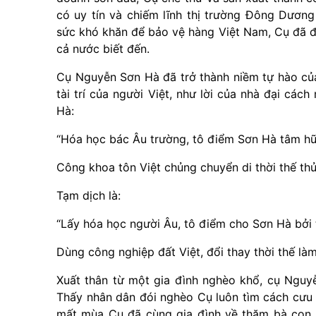
có uy tín và chiếm lĩnh thị trường Đông Dương
sức khó khăn để bảo vệ hàng Việt Nam, Cụ đã đ
cả nước biết đến.
Cụ Nguyễn Sơn Hà đã trở thành niềm tự hào của
tài trí của người Việt, như lời của nhà đại cá
Hà:
“Hóa học bác Âu trường, tô điểm Sơn Hà tâm hữ
Công khoa tôn Việt chủng chuyển di thời thế thủ 
Tạm dịch là:
“Lấy hóa học người Âu, tô điểm cho Sơn Hà bởi
Dùng công nghiệp đất Việt, đổi thay thời thế làm
Xuất thân từ một gia đình nghèo khổ, cụ Ngu
Thấy nhân dân đói nghèo Cụ luôn tìm cách cưu
mất mùa Cụ đã cùng gia đình về thăm bà con v