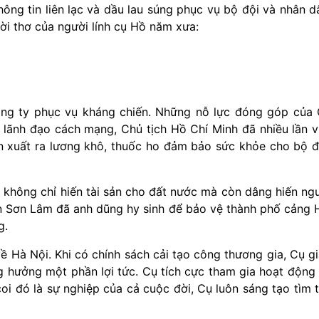
hông tin liên lạc và dầu lau súng phục vụ bộ đội và nhân d
ời thơ của người lính cụ Hồ năm xưa:
ông ty phục vụ kháng chiến. Những nỗ lực đóng góp của
 lãnh đạo cách mạng, Chủ tịch Hồ Chí Minh đã nhiều lần v
n xuất ra lương khô, thuốc ho đảm bảo sức khỏe cho bộ đ
không chỉ hiến tài sản cho đất nước mà còn dâng hiến ng
ễn Sơn Lâm đã anh dũng hy sinh để bảo vệ thành phố cảng 
g.
về Hà Nội. Khi có chính sách cải tạo công thương gia, Cụ g
ng hưởng một phần lợi tức. Cụ tích cực tham gia hoạt động
oi đó là sự nghiệp của cả cuộc đời, Cụ luôn sáng tạo tìm t