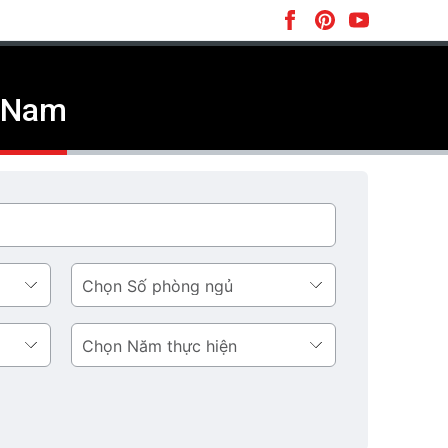
t Nam
Số
phòng
ngủ
Năm
thực
hiện