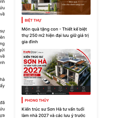
ành
cứu
 về
BIỆT THỰ
Món quà tặng con - Thiết kế biệt
 sự
thự 250 m2 hiện đại lưu giữ giá trị
tên
gia đình
ởng
gửi
 về
anh
Nhà
iấy
PHONG THỦY
 đã
cứu
Kiến trúc sư Sơn Hà tư vấn tuổi
hựa
làm nhà 2027 và các lưu ý trước