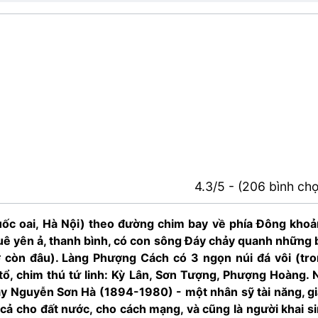
4.3/5 - (206 bình ch
ốc oai, Hà Nội) theo đường chim bay về phía Đông kho
uê yên ả, thanh bình, có con sông Đáy chảy quanh những 
 còn đâu). Làng Phượng Cách có 3 ngọn núi đá vôi (tr
ổ, chim thú tứ linh: Kỳ Lân, Sơn Tượng, Phượng Hoàng. 
ẫy Nguyễn Sơn Hà (1894-1980) - một nhân sỹ tài năng, g
cả cho đất nước, cho cách mạng, và cũng là người khai s