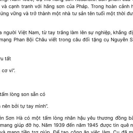
 và cạnh tranh với hãng sơn của Pháp. Trong hoàn cảnh 
ứng vững và trở thành một nhà tư sản tên tuổi một thời đ
 người Việt Nam, từ tay trắng làm lên sự nghiệp, khẳng đ
ch mạng Phan Bội Châu viết trong câu đối tặng cụ Nguyễn 
u tất
cơ vi”.
 tấm lòng son sẵn có
 nên bởi tự tay mình”.
yễn Sơn Hà có một tấm lòng nhân hậu yêu thương đồng b
 mang giúp đỡ họ. Năm 1939 đến năm 1945 được tin quê 
à mang tiền trợ giúp. Để tạo công ăn việc làm, Cụ đã 