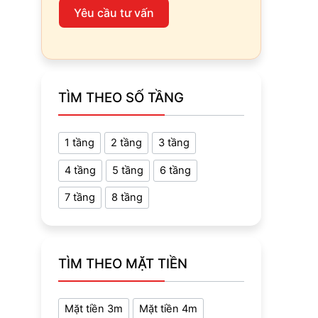
Yêu cầu tư vấn
TÌM THEO SỐ TẦNG
1 tầng
2 tầng
3 tầng
4 tầng
5 tầng
6 tầng
7 tầng
8 tầng
TÌM THEO MẶT TIỀN
Mặt tiền 3m
Mặt tiền 4m