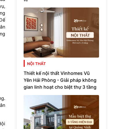
vụ,
àng
 Đế
dân
ợng
NỘI THẤT
Thiết kế nội thất Vinhomes Vũ
Yên Hải Phòng - Giải pháp không
gian linh hoạt cho biệt thự 3 tầng
ng.
hân
Hội