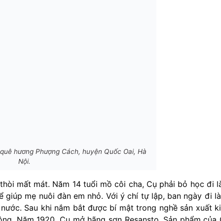
 quê hương Phượng Cách, huyện Quốc Oai, Hà
Nội.
 thòi mất mát. Năm 14 tuổi mồ côi cha, Cụ phải bỏ học đi 
giúp mẹ nuôi đàn em nhỏ. Với ý chí tự lập, ban ngày đi l
 nước. Sau khi nắm bắt được bí mật trong nghề sản xuất k
công. Năm 1920, Cụ mở hãng sơn Resansto. Sản phẩm của