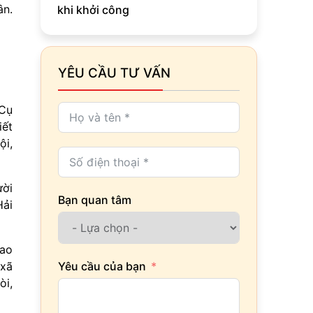
ân.
khi khởi công
YÊU CẦU TƯ VẤN
 Cụ
iết
ội,
ười
Bạn quan tâm
Hải
iao
Yêu cầu của bạn
 xã
òi,