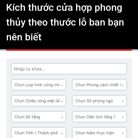
Kích thước cửa hợp phong
thủy theo thước lỗ ban bạn
nên biết
Tìm
Loại
Phong
hình
cách
công
thiết
Chiều
Số
trình
kế
rộng
phòng
mặt
ngủ
Số
Diện
tiền
tầng
tích
tầng
Tỉnh
Năm
1