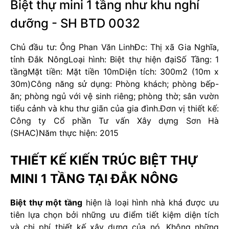
Biệt thự mini 1 tầng như khu nghỉ
dưỡng - SH BTD 0032
Chủ đầu tư: Ông Phan Văn Linh
Đc: Thị xã Gia Nghĩa,
tỉnh Đắk Nông
Loại hình: Biệt thự hiện đại
Số Tầng: 1
tầng
Mặt tiền: Mặt tiền 10m
Diện tích: 300m2 (10m x
30m)
Công năng sử dụng: Phòng khách; phòng bếp-
ăn; phòng ngủ với vệ sinh riêng; phòng thờ; sân vườn
tiểu cảnh và khu thư giãn của gia đình.
Đơn vị thiết kế:
Công ty Cổ phần Tư vấn Xây dựng Sơn Hà
(SHAC)
Năm thực hiện: 2015
THIẾT KẾ KIẾN TRÚC BIỆT THỰ
MINI 1 TẦNG TẠI ĐẮK NÔNG
Biệt thự một tầng
hiện là loại hình nhà khá được ưu
tiên lựa chọn bởi những ưu điểm tiết kiệm diện tích
và chi phí thiết kế xây dựng của nó. Không những