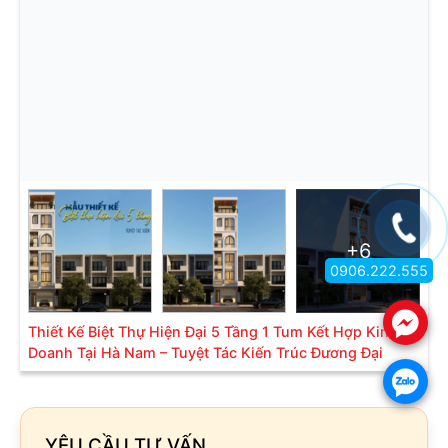
+6
0906.222.555
.
Thiết Kế Biệt Thự Hiện Đại 5 Tầng 1 Tum Kết Hợp Kinh
Doanh Tại Hà Nam – Tuyệt Tác Kiến Trúc Đương Đại
.
YÊU CẦU TƯ VẤN