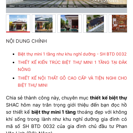
NỘI DUNG CHÍNH
Biệt thự mini 1 tầng như khu nghỉ dưỡng - SH BTD 0032
THIẾT KẾ KIẾN TRÚC BIỆT THỰ MINI 1 TẦNG TẠI ĐẮK
NÔNG
THIẾT KẾ NỘI THẤT GỖ CAO CẤP VÀ TIỆN NGHI CHO
BIỆT THỰ MINI
Chia sẻ thành công này, chuyên mục
thiết kế biệt thự
SHAC hôm nay trân trọng giới thiệu đến bạn đọc hồ
sơ thiết kế
biệt thự mini 1 tầng
thoáng đẹp với không
khí sống trong lành như khu nghỉ dưỡng gia đình có
mã số SH BTD 0032 của gia đình chủ đầu tư Phan