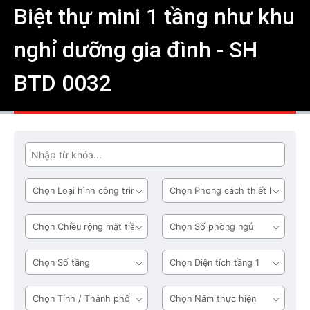
Biệt thự mini 1 tầng như khu
nghỉ dưỡng gia đình - SH
BTD 0032
Tìm
Loại
Phong
hình
cách
công
thiết
Chiều
Số
trình
kế
rộng
phòng
mặt
ngủ
Số
Diện
tiền
tầng
tích
tầng
Tỉnh
Năm
1