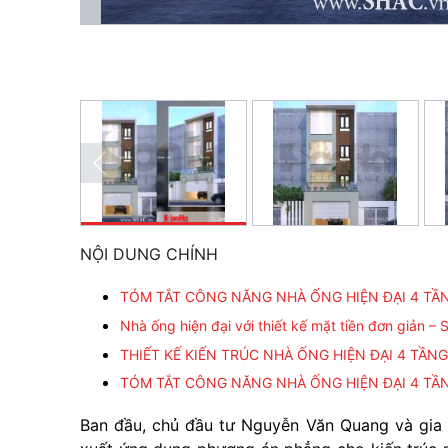
NỘI DUNG CHÍNH
TÓM TẮT CÔNG NĂNG NHÀ ỐNG HIỆN ĐẠI 4 TẦN
Nhà ống hiện đại với thiết kế mặt tiền đơn giản 
THIẾT KẾ KIẾN TRÚC NHÀ ỐNG HIỆN ĐẠI 4 TẦN
TÓM TẮT CÔNG NĂNG NHÀ ỐNG HIỆN ĐẠI 4 TẦN
Ban đầu, chủ đầu tư Nguyễn Văn Quang và gia 