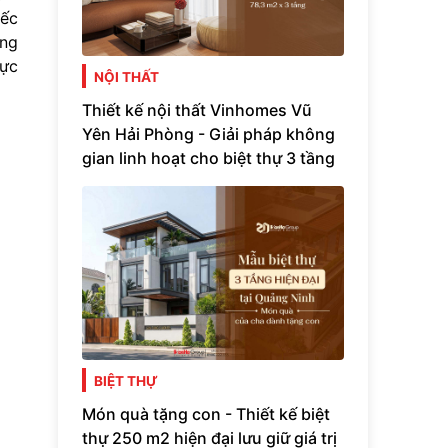
iếc
òng
ực
NỘI THẤT
Thiết kế nội thất Vinhomes Vũ
Yên Hải Phòng - Giải pháp không
gian linh hoạt cho biệt thự 3 tầng
BIỆT THỰ
Món quà tặng con - Thiết kế biệt
thự 250 m2 hiện đại lưu giữ giá trị