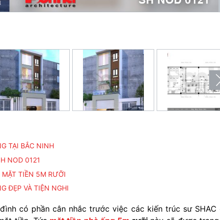
G TẠI BẮC NINH
– SH NOD 0121
G MẶT TIỀN 5M RƯỠI
G ĐẸP VÀ TIỆN NGHI
đình có phần cân nhắc trước việc các kiến trúc sư SHAC