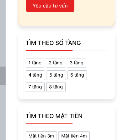
Yêu cầu tư vấn
TÌM THEO SỐ TẦNG
1 tầng
2 tầng
3 tầng
4 tầng
5 tầng
6 tầng
7 tầng
8 tầng
TÌM THEO MẶT TIỀN
Mặt tiền 3m
Mặt tiền 4m