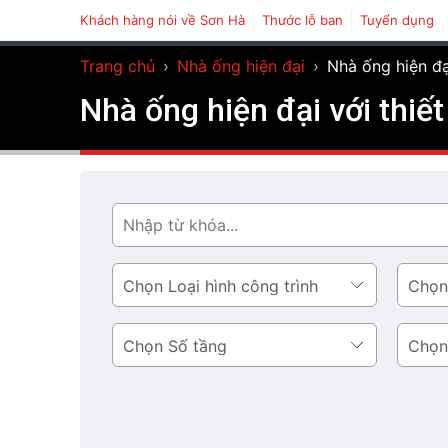
Khách hàng nói về Sơn Hà
Thước lỗ ban
Tuyển dụng
Trang chủ
›
Nhà ống hiện đại
›
Nhà ống hiện đạ
Nhà ống hiện đại với thiế
Tìm
Loại
Phong
hình
cách
công
thiết
Số
Diện
trình
kế
tầng
tích
tầng
1