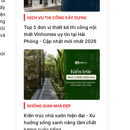
 bí
hấy
iện
DỊCH VỤ THI CÔNG XÂY DỰNG
ảng
Top 5 đơn vị thiết kế thi công nội
tôi
thất Vinhomes uy tín tại Hải
 và
Phòng - Cập nhật mới nhất 2026
mời
KHÔNG GIAN NHÀ ĐẸP
Kiến trúc nhà vườn hiện đại - Xu
hướng sống xanh nâng tầm chất
lượng cuộc sống