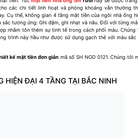
mặt tiền. Tức
mặt tiền nhà ống 5m
rưỡi
này sẽ được trang
o các chi tiết linh hoạt và phóng khoáng vẫn thường t
y. Cụ thể, không gian 4 tầng mặt tiền của ngôi nhà ống h
sắc tương ứng: Ghi đậm, ghi nhạt và nâu. Đối với từng m
ù hợp nhằm tôn thêm sự tinh tế trong cách phối màu. Chúng 
ong trình này hầu như được sử dụng gạch thẻ với màu sắc
hiết kế mặt tiền đơn giản
mã số SH NOD 0121. Chúng tôi 
HIỆN ĐẠI 4 TẦNG TẠI BẮC NINH