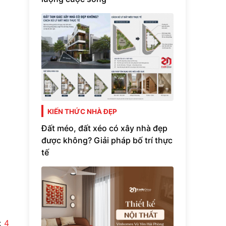
KIẾN THỨC NHÀ ĐẸP
Đất méo, đất xéo có xây nhà đẹp
được không? Giải pháp bố trí thực
tế
:
4