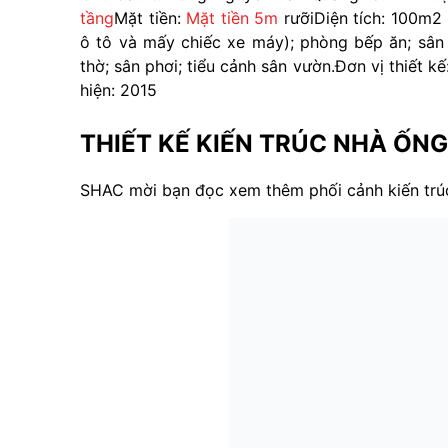
tầng
Mặt tiền:
Mặt tiền 5m
rưỡi
Diện tích: 100m2
ô tô và mấy chiếc xe máy); phòng bếp ăn; sân 
thờ; sân phơi; tiểu cảnh sân vườn.
Đơn vị thiết 
hiện: 2015
THIẾT KẾ KIẾN TRÚC NHÀ ỐNG
SHAC mời bạn đọc xem thêm phối cảnh kiến trúc