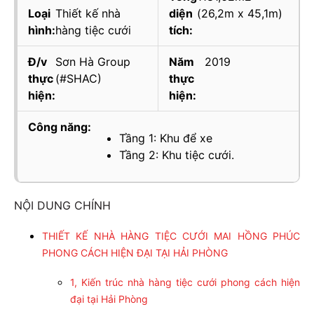
Loại
Thiết kế nhà
diện
(26,2m x 45,1m)
hình:
hàng tiệc cưới
tích:
Đ/v
Sơn Hà Group
Năm
2019
thực
(#SHAC)
thực
hiện:
hiện:
Công năng:
Tầng 1: Khu để xe
Tầng 2: Khu tiệc cưới.
NỘI DUNG CHÍNH
THIẾT KẾ NHÀ HÀNG TIỆC CƯỚI MAI HỒNG PHÚC
PHONG CÁCH HIỆN ĐẠI TẠI HẢI PHÒNG
1, Kiến trúc nhà hàng tiệc cưới phong cách hiện
đại tại Hải Phòng