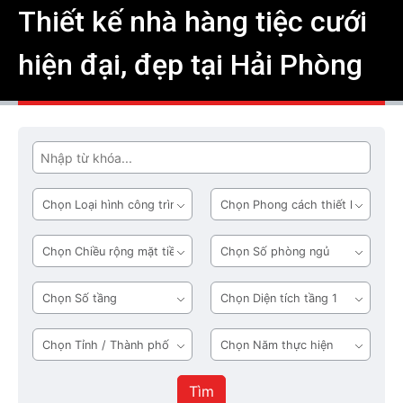
Thiết kế nhà hàng tiệc cưới
hiện đại, đẹp tại Hải Phòng
Tìm
Loại
Phong
hình
cách
công
thiết
Chiều
Số
trình
kế
rộng
phòng
mặt
ngủ
Số
Diện
tiền
tầng
tích
tầng
Tỉnh
Năm
1
/
thực
Thành
hiện
Tìm