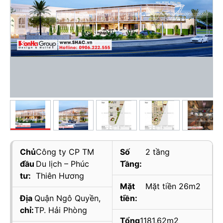
Chủ
Công ty CP TM
Số
2 tầng
đầu
Du lịch – Phúc
Tầng:
tư:
Thiên Hương
Mặt
Mặt tiền 26m2
Địa
Quận Ngô Quyền,
tiền:
chỉ:
TP. Hải Phòng
Tổng
1181,62m2