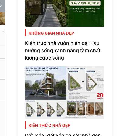
KHÔNG GIAN NHÀ ĐẸP
Kiến trúc nhà vườn hiện đại - Xu
hướng sống xanh nâng tầm chất
lượng cuộc sống
p
KIẾN THỨC NHÀ ĐẸP
Đất méo, đất xéo có xây nhà đẹp