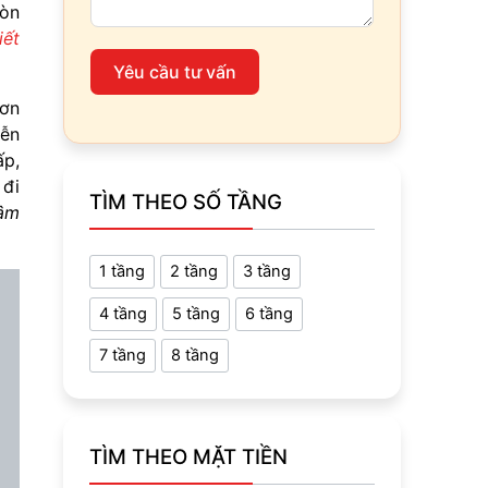
còn
iết
Yêu cầu tư vấn
Sơn
yễn
ấp,
 đi
TÌM THEO SỐ TẦNG
tâm
1 tầng
2 tầng
3 tầng
4 tầng
5 tầng
6 tầng
7 tầng
8 tầng
TÌM THEO MẶT TIỀN