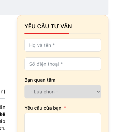
YÊU CẦU TƯ VẤN
Bạn quan tâm
ọn)
dần
Yêu cầu của bạn
 kế
đáp
ơn.