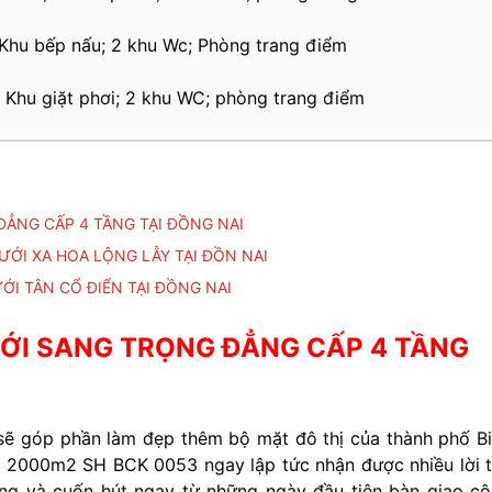
; Khu bếp nấu; 2 khu Wc; Phòng trang điểm
i; Khu giặt phơi; 2 khu WC; phòng trang điểm
ĐẲNG CẤP 4 TẦNG TẠI ĐỒNG NAI
ỚI XA HOA LỘNG LẪY TẠI ĐỒN NAI
I TÂN CỔ ĐIỂN TẠI ĐỒNG NAI
ƯỚI SANG TRỌNG ĐẲNG CẤP 4 TẦNG
sẽ góp phần làm đẹp thêm bộ mặt đô thị của thành phố B
ích 2000m2 SH BCK 0053 ngay lập tức nhận được nhiều lời 
ng và cuốn hút ngay từ những ngày đầu tiên bàn giao c