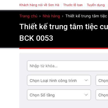
Khách hàng nói về Sơn Hà
Thước lỗ ban
Tuyển dụng
Trang chủ
›
Nhà hàng
›
Thiết kế trung tâm tiệ
Thiết kế trung tâm tiệc 
BCK 0053
Tìm
Loại
Phong
hình
cách
công
thiết
Số
Diện
trình
kế
tầng
tích
tầng