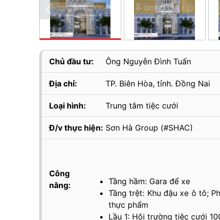
Chủ đầu tư:
Ông Nguyễn Đình Tuấn
Địa chỉ:
TP. Biên Hòa, tỉnh. Đồng Nai
Loại hình:
Trung tâm tiệc cưới
Đ/v thực hiện:
Sơn Hà Group (#SHAC)
Công
Tầng hầm: Gara để xe
năng:
Tầng trệt: Khu đậu xe ô tô; 
thực phẩm
Lầu 1: Hội trường tiệc cưới 