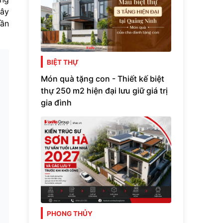
đây
cần
BIỆT THỰ
Món quà tặng con - Thiết kế biệt
thự 250 m2 hiện đại lưu giữ giá trị
gia đình
PHONG THỦY