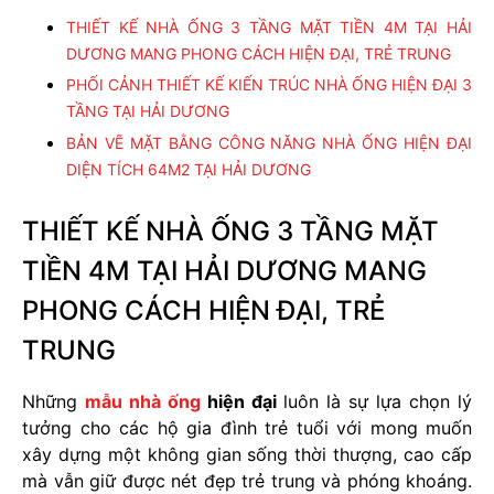
THIẾT KẾ NHÀ ỐNG 3 TẦNG MẶT TIỀN 4M TẠI HẢI
DƯƠNG MANG PHONG CÁCH HIỆN ĐẠI, TRẺ TRUNG
PHỐI CẢNH THIẾT KẾ KIẾN TRÚC NHÀ ỐNG HIỆN ĐẠI 3
TẦNG TẠI HẢI DƯƠNG
BẢN VẼ MẶT BẰNG CÔNG NĂNG NHÀ ỐNG HIỆN ĐẠI
DIỆN TÍCH 64M2 TẠI HẢI DƯƠNG
THIẾT KẾ NHÀ ỐNG 3 TẦNG MẶT
TIỀN 4M TẠI HẢI DƯƠNG MANG
PHONG CÁCH HIỆN ĐẠI, TRẺ
TRUNG
Những
mẫu nhà ống
hiện đại
luôn là sự lựa chọn lý
tưởng cho các hộ gia đình trẻ tuổi với mong muốn
xây dựng một không gian sống thời thượng, cao cấp
mà vẫn giữ được nét đẹp trẻ trung và phóng khoáng.