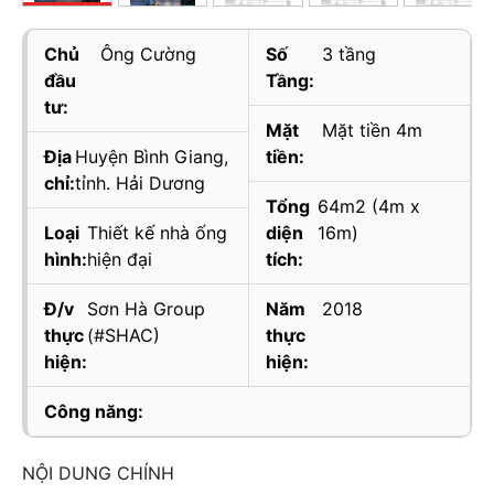
Chủ
Ông Cường
Số
3 tầng
đầu
Tầng:
tư:
Mặt
Mặt tiền 4m
Địa
Huyện Bình Giang,
tiền:
chỉ:
tỉnh. Hải Dương
Tổng
64m2 (4m x
Loại
Thiết kế nhà ống
diện
16m)
hình:
hiện đại
tích:
Đ/v
Sơn Hà Group
Năm
2018
thực
(#SHAC)
thực
hiện:
hiện:
Công năng:
NỘI DUNG CHÍNH