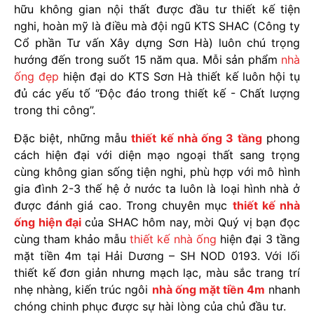
hữu không gian nội thất được đầu tư thiết kế tiện
nghi, hoàn mỹ là điều mà đội ngũ KTS SHAC (Công ty
Cổ phần Tư vấn Xây dựng Sơn Hà) luôn chú trọng
hướng đến trong suốt 15 năm qua. Mỗi sản phẩm
nhà
ống đẹp
hiện đại do KTS Sơn Hà thiết kế luôn hội tụ
đủ các yếu tố “Độc đáo trong thiết kế - Chất lượng
trong thi công”.
Đặc biệt, những mẫu
thiết kế nhà ống 3 tầng
phong
cách hiện đại với diện mạo ngoại thất sang trọng
cùng không gian sống tiện nghi, phù hợp với mô hình
gia đình 2-3 thế hệ ở nước ta luôn là loại hình nhà ở
được đánh giá cao. Trong chuyên mục
thiết kế nhà
ống hiện đại
của SHAC hôm nay, mời Quý vị bạn đọc
cùng tham khảo mẫu
thiết kế nhà ống
hiện đại 3 tầng
mặt tiền 4m tại Hải Dương – SH NOD 0193. Với lối
thiết kế đơn giản nhưng mạch lạc, màu sắc trang trí
nhẹ nhàng, kiến trúc ngôi
nhà ống mặt tiền 4m
nhanh
chóng chinh phục được sự hài lòng của chủ đầu tư.