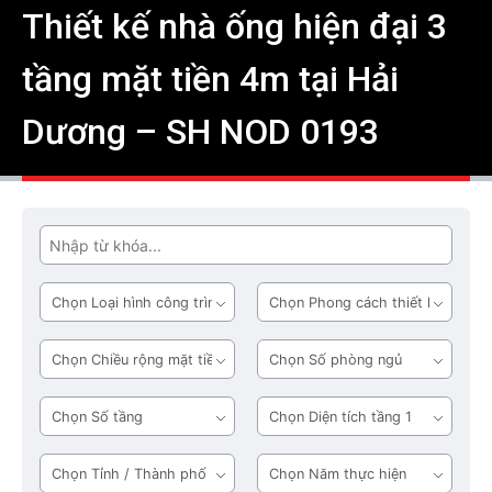
Thiết kế nhà ống hiện đại 3
tầng mặt tiền 4m tại Hải
Dương – SH NOD 0193
Tìm
Loại
Phong
hình
cách
công
thiết
Chiều
Số
trình
kế
rộng
phòng
mặt
ngủ
Số
Diện
tiền
tầng
tích
tầng
Tỉnh
Năm
1