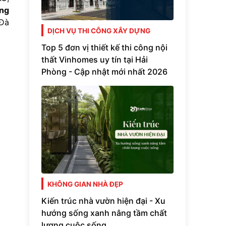
ọng
 Đà
DỊCH VỤ THI CÔNG XÂY DỰNG
Top 5 đơn vị thiết kế thi công nội
thất Vinhomes uy tín tại Hải
Phòng - Cập nhật mới nhất 2026
KHÔNG GIAN NHÀ ĐẸP
Kiến trúc nhà vườn hiện đại - Xu
hướng sống xanh nâng tầm chất
lượng cuộc sống