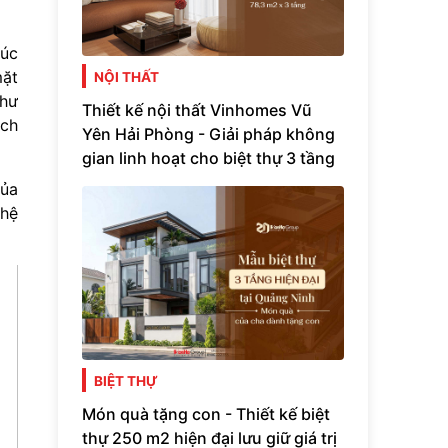
rúc
mặt
NỘI THẤT
như
Thiết kế nội thất Vinhomes Vũ
ách
Yên Hải Phòng - Giải pháp không
gian linh hoạt cho biệt thự 3 tầng
của
 hệ
BIỆT THỰ
Món quà tặng con - Thiết kế biệt
thự 250 m2 hiện đại lưu giữ giá trị