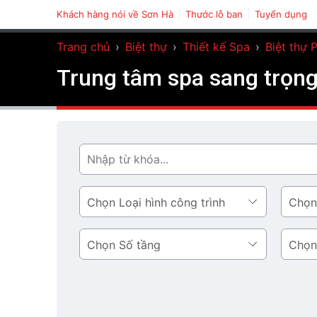
Khách hàng nói về Sơn Hà
Thước lỗ ban
Tuyển dụng
Trang chủ
›
Biệt thự
›
Thiết kế Spa
›
Biệt thự 
Trung tâm spa sang trọng
Tìm
Loại
Phong
hình
cách
công
thiết
Số
Diện
trình
kế
tầng
tích
tầng
1