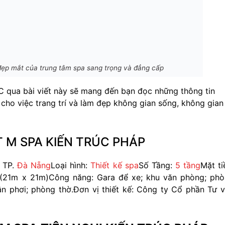
 đẹp mắt của trung tâm spa sang trọng và đẳng cấp
C qua bài viết này sẽ mang đến bạn đọc những thông tin
i cho việc trang trí và làm đẹp không gian sống, không gian
 M SPA KIẾN TRÚC PHÁP
, TP.
Đà Nẵng
Loại hình:
Thiết kế spa
Số Tầng:
5 tầng
Mặt ti
 (21m x 21m)
Công năng: Gara để xe; khu văn phòng; ph
n phơi; phòng thờ.
Đơn vị thiết kế: Công ty Cổ phần Tư 