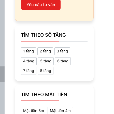
Yêu cầu tư vấn
TÌM THEO SỐ TẦNG
1 tầng
2 tầng
3 tầng
4 tầng
5 tầng
6 tầng
7 tầng
8 tầng
TÌM THEO MẶT TIỀN
Mặt tiền 3m
Mặt tiền 4m