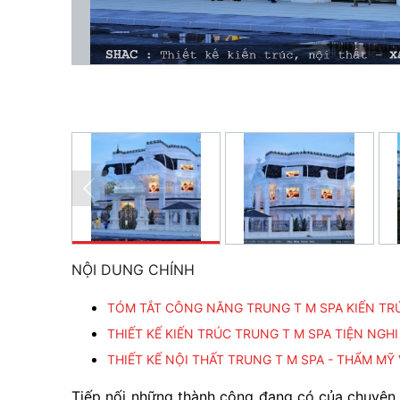
NỘI DUNG CHÍNH
TÓM TẮT CÔNG NĂNG TRUNG T M SPA KIẾN TR
THIẾT KẾ KIẾN TRÚC TRUNG T M SPA TIỆN NGHI
THIẾT KẾ NỘI THẤT TRUNG T M SPA - THẨM MỸ 
Tiếp nối những thành công đang có của chuyên