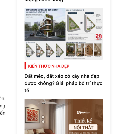
KIẾN THỨC NHÀ ĐẸP
Đất méo, đất xéo có xây nhà đẹp
được không? Giải pháp bố trí thực
tế
ền:
òng
vấn