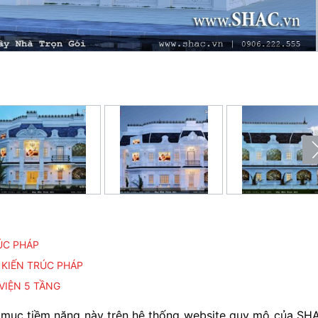
ÚC PHÁP
 KIẾN TRÚC PHÁP
VIỆN 5 TẦNG
 mục tiềm năng này trên hệ thống website quy mô của SH