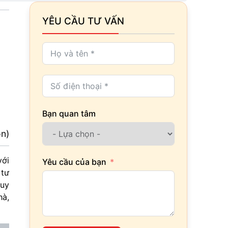
YÊU CẦU TƯ VẤN
Bạn quan tâm
ọn)
ới
Yêu cầu của bạn
 tư
 uy
hà,