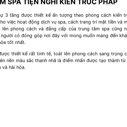
 M SPA TIỆN NGHI KIẾN TRÚC PHÁP
hự 3 tầng được thiết kế ấn tượng theo phong cách kiến t
ho việc hoạt động dịch vụ spa, cách trang trí mặt tiền và 
át lên phong cách và đẳng cấp của trung tâm spa cũng 
n người có đóng góp nơi đây với mong muốn mang đến kh
ỏe tốt nhất.
được thiết kế rất tinh tế, toát lên phong cách sang trọng 
trên nền màu sắc thanh nhã là điểm nhấn được tạo thành từ
 và hài hòa.