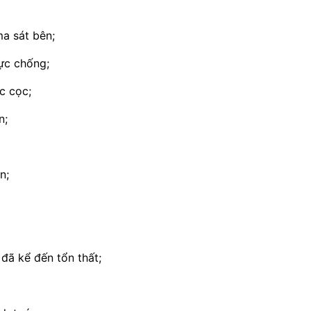
ma sát bên;
lực chống;
c cọc;
n;
n;
 đã kể đến tổn thất;