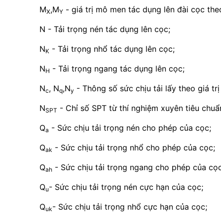
M
,M
- giá trị mô men tác dụng lên đài cọc theo
X
Y
N - Tải trọng nén tác dụng lên cọc;
N
- Tải trọng nhổ tác dụng lên cọc;
K
N
- Tải trọng ngang tác dụng lên cọc;
H
N
, N
,N
- Thông số sức chịu tải lấy theo giá tr
c
q
y
N
- Chỉ số SPT từ thí nghiệm xuyên tiêu chuẩ
SPT
Q
- Sức chịu tải trọng nén cho phép của cọc;
a
Q
- Sức chịu tải trọng nhổ cho phép của cọc;
ak
Q
- Sức chịu tải trọng ngang cho phép của cọc
ah
Q
- Sức chịu tải trọng nén cực hạn của cọc;
u
Q
- Sức chịu tải trọng nhổ cực hạn của cọc;
uk