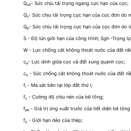
Q
- Sức chịu tải trọng ngang cực hạn của cọc;
uh
Q
- Sức chịu tải trọng cực hạn của cọc đơn do 
s
Q
- Sức chịu tải trọng cực hạn của cọc đơn do 
p
S - Độ lún giới hạn của công trình; Sgh -Trọng lự
W - Lực chống cắt không thoát nước của đất nề
c
- Lực dính giữa cọc và đất xung quanh cọc;
a
c
- Sức chống cắt không thoát nước của đất nề
u
f
- Ma sát bên tại lớp đất thứ i;
i
f
- Cường độ chịu nén của bê tông;
c
f
- Giá trị ứng xuất trước của tiết diện bê tông
pe
f
- Giới hạn dẻo của thép;
y