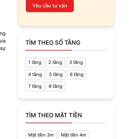
Yêu cầu tư vấn
ông
hưa
TÌM THEO SỐ TẦNG
 sự
1 tầng
2 tầng
3 tầng
4 tầng
5 tầng
6 tầng
7 tầng
8 tầng
TÌM THEO MẶT TIỀN
Mặt tiền 3m
Mặt tiền 4m