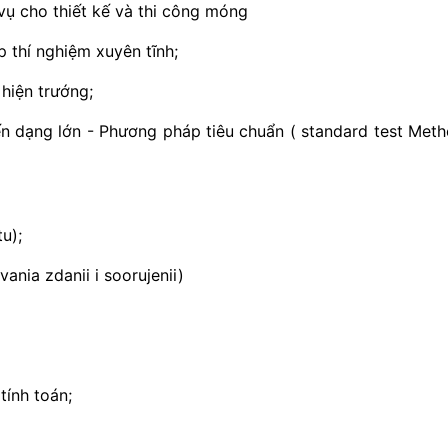
vụ cho thiết kế và thi công móng
 thí nghiệm xuyên tĩnh;
hiện trướng;
 dạng lớn - Phương pháp tiêu chuẩn ( standard test Met
u);
ania zdanii i soorujenii)
tính toán;