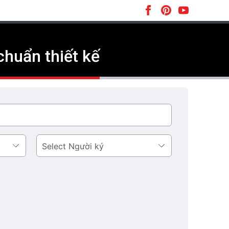
huẩn thiết kế
Người
ký