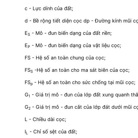
c - Lực dính của đất;
d - Bề rộng tiết diện cọc dp - Đường kính mũi c
E
- Mô - đun biến dạng của đất nền;
S
E
- Mô - đun biến dạng của vật liệu cọc;
P
FS - Hệ số an toàn chung của cọc;
FS
-Hệ số an toàn cho ma sát biên của cọc;
S
FS
- Hệ số an toàn cho sức chống tại mũi cọc;
p
G
- Giá trị mô - đun của lớp đất xung quanh th
1
G
- Giá trị mô - đun cắt của lớp đát dưới mũi c
2
L - Chiều dài cọc;
I
- Chỉ số sệt của đất;
L