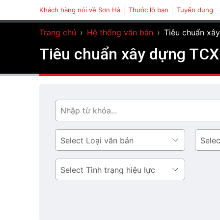
Khách hàng nói về Sơn Hà
Thước lỗ ban
Tuyển dụng
Trang chủ
›
Hệ thống văn bản
›
Tiêu chuẩn xây
Tiêu chuẩn xây dựng TCXD
Tìm
Loại
Lĩnh
văn
vực
bản
Tình
trạng
hiệu
lực