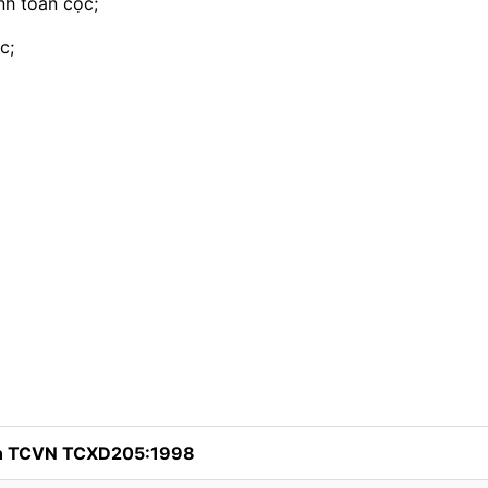
nh toán cọc;
c;
nh TCVN TCXD205:1998