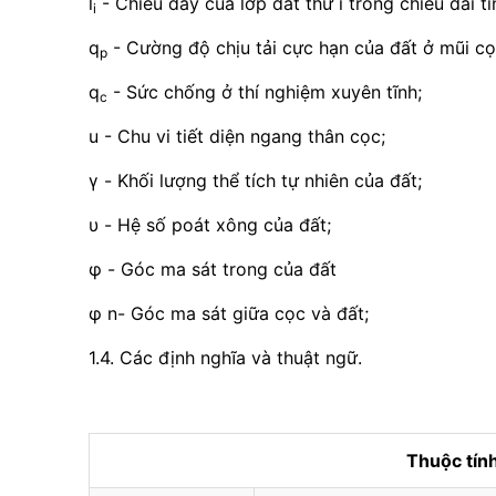
l
- Chiều dày của lớp đất thứ i trong chiều dài tí
i
q
- Cường độ chịu tải cực hạn của đất ở mũi cọ
p
q
- Sức chống ở thí nghiệm xuyên tĩnh;
c
u - Chu vi tiết diện ngang thân cọc;
γ - Khối lượng thể tích tự nhiên của đất;
υ - Hệ số poát xông của đất;
φ - Góc ma sát trong của đất
φ n- Góc ma sát giữa cọc và đất;
1.4. Các định nghĩa và thuật ngữ.
Thuộc tí