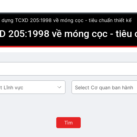
 dựng TCXD 205:1998 về móng cọc - tiêu chuẩn thiết kế
 205:1998 về móng cọc - tiêu c
Cơ
quan
ban
hành
Tìm