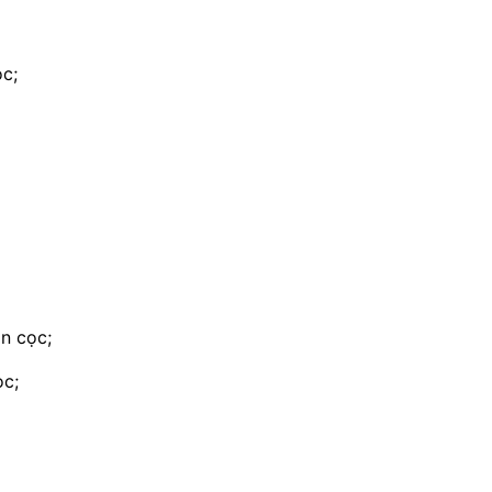
ọc;
ân cọc;
ọc;