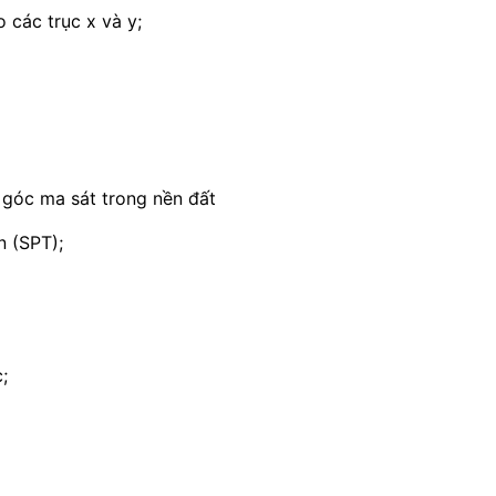
 các trục x và y;
ị góc ma sát trong nền đất
n (SPT);
;