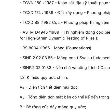
- TCVN 160 : 1987 - Khảo sát địa kỹ thuật phục 
- TCXD 174 : 1989 - Đất xây dựng - Phương pháp
- TCXD 88 :1982 Cọc - Phương pháp thí nghiệm 
- ASTM D4945 :1989 - Thí nghiệm động cọc biến
for High-Strain Dynamic Testing of Piles );
- BS 8004 :1986 - Móng (Foundations)
- SINP 2.02.03.85 - Móng cọc ( Svainu fudament
- SINP.2.02.01.83 - Nền nhà và công trình ( Osnov
1.3. Kí hiệu quy ước chính.
A
- Diện tích tiết diện mũi dọc;
P
A
- Tổng diện tích mặt bên có thể kể đến trong 
s
B - Bề rộng của đáy móng quy ước;