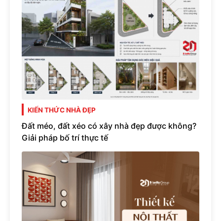
KIẾN THỨC NHÀ ĐẸP
Đất méo, đất xéo có xây nhà đẹp được không?
Giải pháp bố trí thực tế