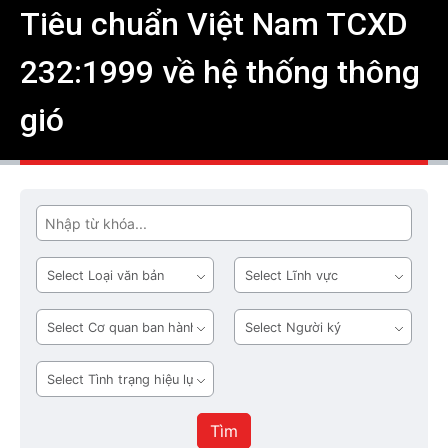
Tiêu chuẩn Việt Nam TCXD
232:1999 về hệ thống thông
gió
Tìm
Loại
Lĩnh
văn
vực
bản
Cơ
Người
quan
ký
ban
Tình
hành
trạng
hiệu
Tìm
lực