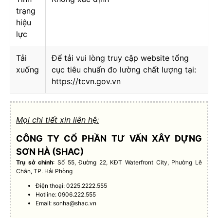
trạng
hiệu
lực
Tải
Để tải vui lòng truy cập website tổng
xuống
cục tiêu chuẩn đo lường chất lượng tại:
https://tcvn.gov.vn
Mọi chi tiết xin liên hệ:
CÔNG TY CỔ PHẦN TƯ VẤN XÂY DỰNG
SƠN HÀ (SHAC)
Trụ sở chính
: Số 55, Đường 22, KĐT Waterfront City, Phường Lê
Chân, TP. Hải Phòng
Điện thoại: 0225.2222.555
Hotline: 0906.222.555
Email:
sonha@shac.vn