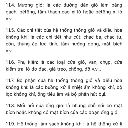
1.1.4. Mương gió: là các đường dẫn gió làm bằng
gạch, bêtông, tấm thạch cao xỉ lò hoặc bêtông xỉ lò
v.v...
1.1.5. Các chi tiết của hệ thống thông gió và điều hòa
không kh
í
: là các chi tiết như cút,
chạc ba, chạc tư,
côn, thùng áp lực tĩnh, tấm hướng dòng, mặt bích
v.v...
1.1.6. Phụ kiện: là các loại cửa gió, van, chụp, cửa
kiểm tra, lỗ đo đạc, giá treo, chống, đỡ v.v...
1.1.7. Bộ phận của hệ thống thông gió và điều hòa
không khí: là các buồng xử lí nhiệt
ẩm không khí, bộ
lọc không khí, ống tiêu âm và bộ phận hút bụi.
1.1.8. Mối nối của ống gió: là những chỗ nối có mặt
bích hoặc không có mặt bích của các đoạn ống gió.
1.1.9. Hệ thống làm sạch không khí: là hệ thống xử lí