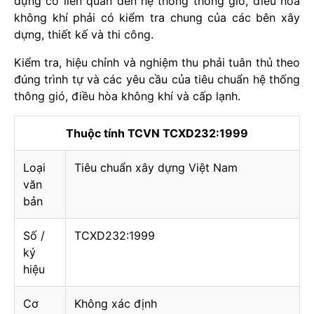
dựng có liên quan đến hệ thống thông gió, điều hòa
không khí phải có kiểm tra chung của các bên xây
dựng, thiết kế và thi công.
Kiểm tra, hiệu chỉnh và nghiệm thu phải tuân thủ theo
đúng trình tự và các yêu cầu của tiêu chuẩn hệ thống
thông gió, điều hòa không khí và cấp lạnh.
Thuộc tính TCVN TCXD232:1999
Loại
Tiêu chuẩn xây dựng Việt Nam
văn
bản
Số /
TCXD232:1999
ký
hiệu
Cơ
Không xác định