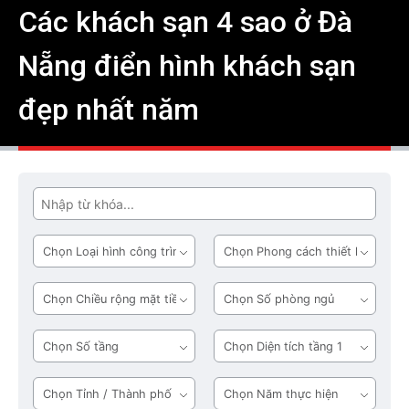
Các khách sạn 4 sao ở Đà
Nẵng điển hình khách sạn
đẹp nhất năm
Tìm
Loại
Phong
hình
cách
công
thiết
Chiều
Số
trình
kế
rộng
phòng
mặt
ngủ
Số
Diện
tiền
tầng
tích
tầng
Tỉnh
Năm
1