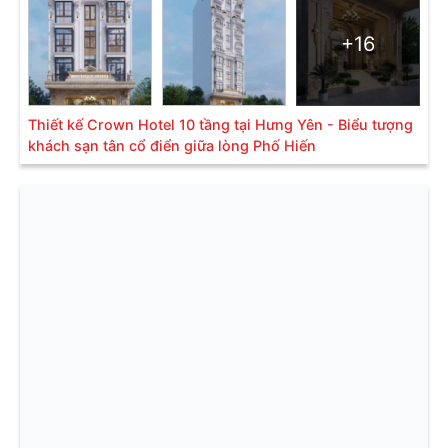
+16
Thiết kế Crown Hotel 10 tầng tại Hưng Yên - Biểu tượng
khách sạn tân cổ điển giữa lòng Phố Hiến