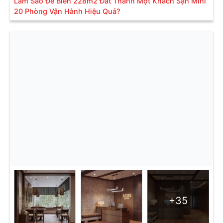
Làm Sao Để Biến 228m2 Đất Thành Một Khách Sạn Mini
20 Phòng Vận Hành Hiệu Quả?
+35