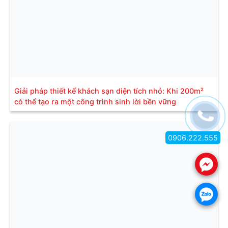
Giải pháp thiết kế khách sạn diện tích nhỏ: Khi 200m²
có thể tạo ra một công trình sinh lời bền vững
0906.222.555
.
.