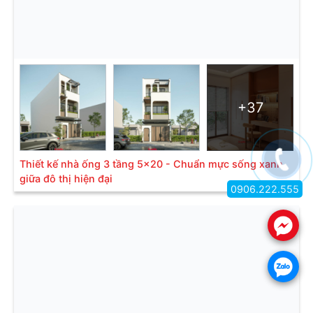
+37
Thiết kế nhà ống 3 tầng 5x20 - Chuẩn mực sống xanh
giữa đô thị hiện đại
0906.222.555
.
.