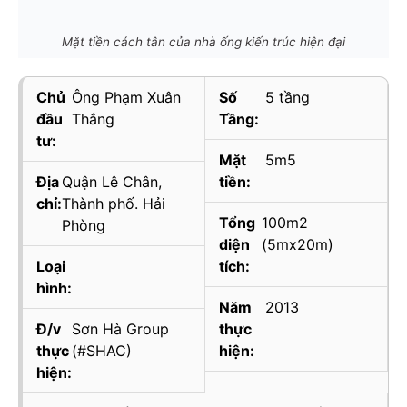
Mặt tiền cách tân của nhà ống kiến trúc hiện đại
Chủ
Ông Phạm Xuân
Số
5 tầng
đầu
Thắng
Tầng:
tư:
Mặt
5m5
Địa
Quận Lê Chân,
tiền:
chỉ:
Thành phố. Hải
Tổng
100m2
Phòng
diện
(5mx20m)
Loại
tích:
hình:
Năm
2013
Đ/v
Sơn Hà Group
thực
thực
(#SHAC)
hiện:
hiện: