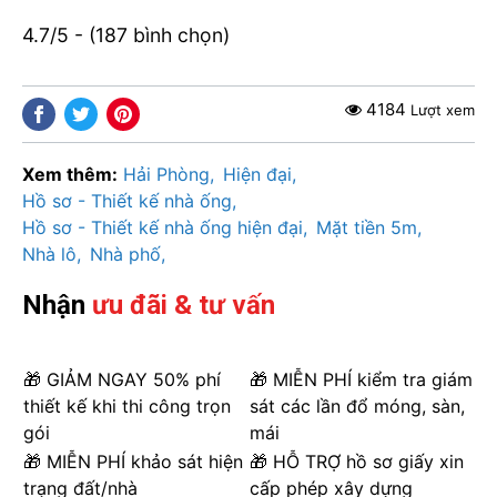
4.7/5 - (187 bình chọn)
4184
Lượt xem
Xem thêm:
Hải Phòng
Hiện đại
Hồ sơ - Thiết kế nhà ống
Hồ sơ - Thiết kế nhà ống hiện đại
Mặt tiền 5m
Nhà lô
Nhà phố
Nhận
ưu đãi & tư vấn
🎁 GIẢM NGAY 50% phí
🎁 MIỄN PHÍ kiểm tra giám
thiết kế khi thi công trọn
sát các lần đổ móng, sàn,
gói
mái
🎁 MIỄN PHÍ khảo sát hiện
🎁 HỖ TRỢ hồ sơ giấy xin
trạng đất/nhà
cấp phép xây dựng