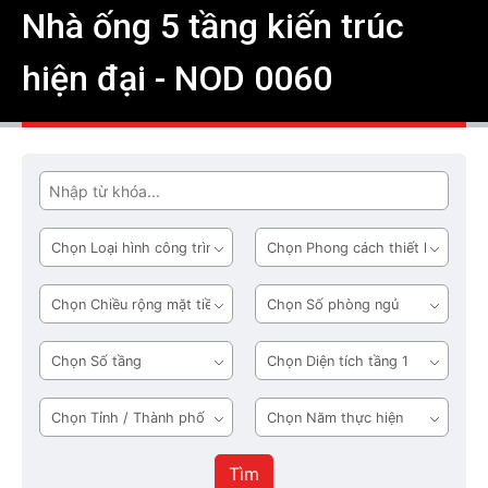
Nhà ống 5 tầng kiến trúc
hiện đại - NOD 0060
Tìm
Loại
Phong
hình
cách
công
thiết
Chiều
Số
trình
kế
rộng
phòng
mặt
ngủ
Số
Diện
tiền
tầng
tích
tầng
Tỉnh
Năm
1
/
thực
Thành
hiện
Tìm