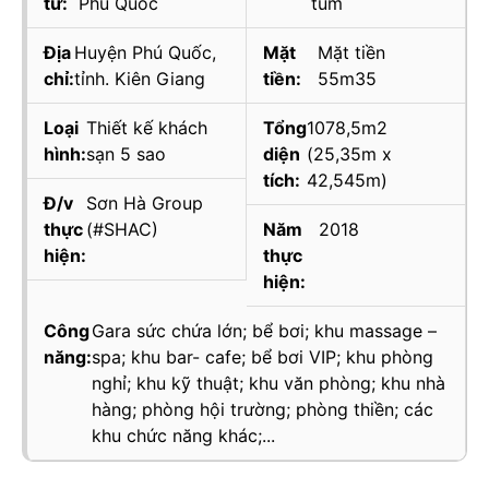
tư:
Phú Quốc
tum
Địa
Huyện Phú Quốc,
Mặt
Mặt tiền
chỉ:
tỉnh. Kiên Giang
tiền:
55m35
Loại
Thiết kế khách
Tổng
1078,5m2
hình:
sạn 5 sao
diện
(25,35m x
tích:
42,545m)
Đ/v
Sơn Hà Group
thực
(#SHAC)
Năm
2018
hiện:
thực
hiện:
Công
Gara sức chứa lớn; bể bơi; khu massage –
năng:
spa; khu bar- cafe; bể bơi VIP; khu phòng
nghỉ; khu kỹ thuật; khu văn phòng; khu nhà
hàng; phòng hội trường; phòng thiền; các
khu chức năng khác;...