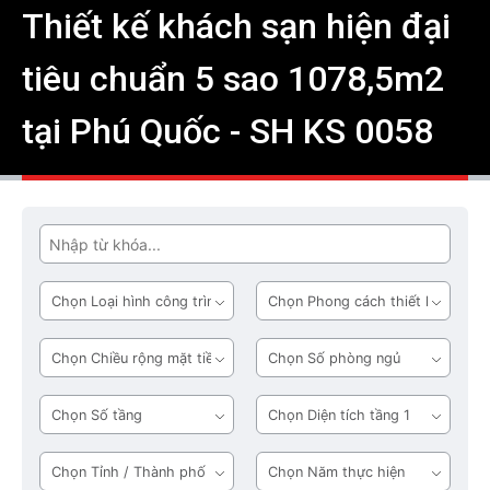
Thiết kế khách sạn hiện đại
tiêu chuẩn 5 sao 1078,5m2
tại Phú Quốc - SH KS 0058
Tìm
Loại
Phong
hình
cách
công
thiết
Chiều
Số
trình
kế
rộng
phòng
mặt
ngủ
Số
Diện
tiền
tầng
tích
tầng
Tỉnh
Năm
1