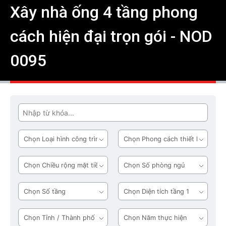
Xây nhà ống 4 tầng phong
cách hiện đại trọn gói - NOD
0095
Tìm
Loại
Phong
hình
cách
công
thiết
Chiều
Số
trình
kế
rộng
phòng
mặt
ngủ
Số
Diện
tiền
tầng
tích
tầng
Tỉnh
Năm
1