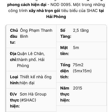
phong cách hiện đại
- NOD 0095. Một trong những
công trình
xây nhà trọn gói
tiêu biểu của SHAC
tại
Hải Phòng
Chủ
Ông Phạm Thanh
Số
2,5 tầng
đầu
Bình
Tầng:
tư:
Mặt
5m
Địa
Quận Lê Chân,
tiền:
chỉ:
thành phố. Hải
Tổng
75m2
Phòng
diện
(5mx15m)
Loại
Thiết kế nhà ống
tích:
hình:
hiện đại
Năm
2015
Đ/v
Sơn Hà Group
thực
thực
(#SHAC)
hiện:
hiện: