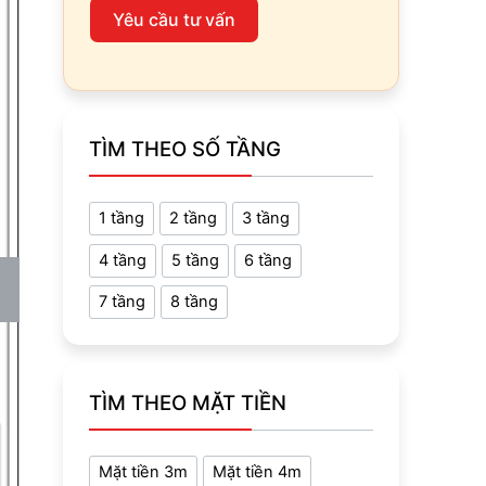
Yêu cầu tư vấn
TÌM THEO SỐ TẦNG
1 tầng
2 tầng
3 tầng
4 tầng
5 tầng
6 tầng
7 tầng
8 tầng
TÌM THEO MẶT TIỀN
Mặt tiền 3m
Mặt tiền 4m