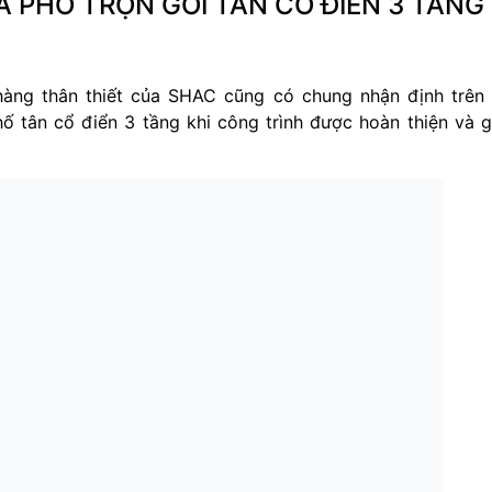
À PHỐ TRỌN GÓI TÂN CỔ ĐIỂN 3 TẦNG
hàng thân thiết của SHAC cũng có chung nhận định trên
hố tân cổ điển 3 tầng khi công trình được hoàn thiện và g