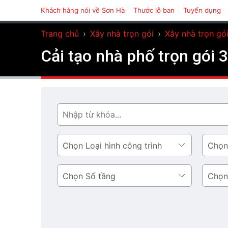
Khách hàng nói về Sơn Hà
Thước lỗ ban
Tuyển dụng
Trang chủ
›
Xây nhà trọn gói
›
Xây nhà trọn gói
Cải tạo nhà phố trọn gói 
Tìm
Loại
Phong
hình
cách
công
thiết
Số
Diện
trình
kế
tầng
tích
tầng
1