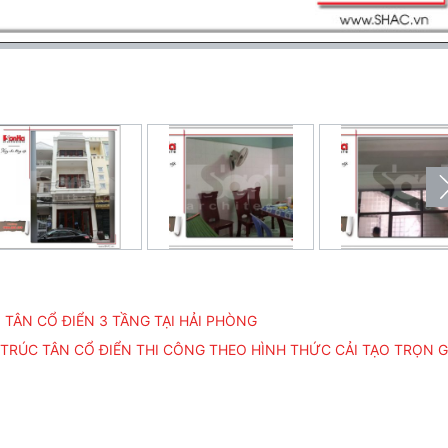
 TÂN CỔ ĐIỂN 3 TẦNG TẠI HẢI PHÒNG
 TRÚC TÂN CỔ ĐIỂN THI CÔNG THEO HÌNH THỨC CẢI TẠO TRỌN G