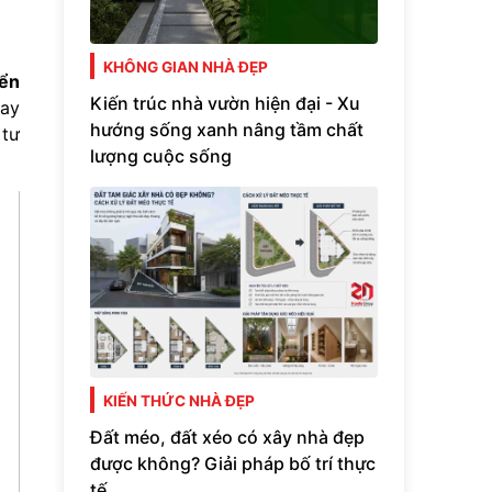
KHÔNG GIAN NHÀ ĐẸP
iển
Kiến trúc nhà vườn hiện đại - Xu
gay
hướng sống xanh nâng tầm chất
 tư
lượng cuộc sống
KIẾN THỨC NHÀ ĐẸP
Đất méo, đất xéo có xây nhà đẹp
được không? Giải pháp bố trí thực
tế