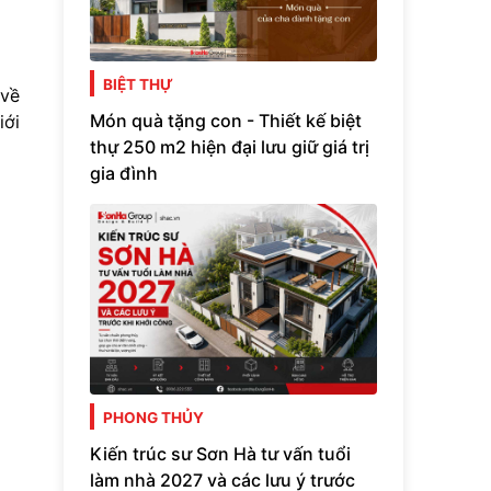
BIỆT THỰ
 về
Món quà tặng con - Thiết kế biệt
iới
thự 250 m2 hiện đại lưu giữ giá trị
gia đình
PHONG THỦY
Kiến trúc sư Sơn Hà tư vấn tuổi
làm nhà 2027 và các lưu ý trước