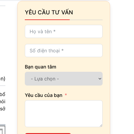
YÊU CẦU TƯ VẤN
Bạn quan tâm
ọn)
 bổ
Yêu cầu của bạn
ói
 sở