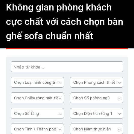
Không gian phòng khách
cực chất với cách chọn bàn
ghế sofa chuẩn nhất
Tìm
Loại
Phong
hình
cách
công
thiết
Chiều
Số
trình
kế
rộng
phòng
mặt
ngủ
Số
Diện
tiền
tầng
tích
tầng
Tỉnh
Năm
1