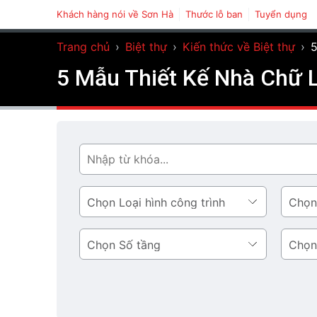
Khách hàng nói về Sơn Hà
Thước lỗ ban
Tuyển dụng
Trang chủ
›
Biệt thự
›
Kiến thức về Biệt thự
›
5
5 Mẫu Thiết Kế Nhà Chữ 
Tìm
Loại
Phong
hình
cách
công
thiết
Số
Diện
trình
kế
tầng
tích
tầng
1