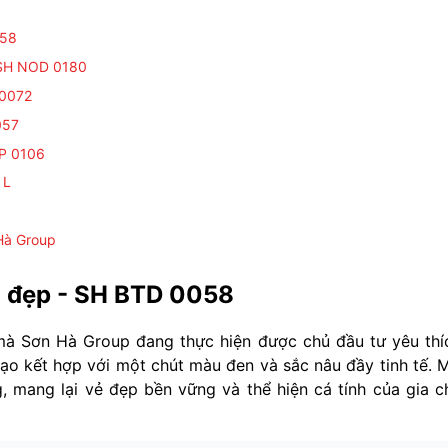
058
- SH NOD 0180
 0072
057
TP 0106
 L
 Hà Group
ng đẹp - SH BTD 0058
mà Sơn Hà Group đang thực hiện được chủ đầu tư yêu thí
ạo kết hợp với một chút màu đen và sắc nâu đầy tinh tế. 
g, mang lại vẻ đẹp bền vững và thể hiện cá tính của gia c