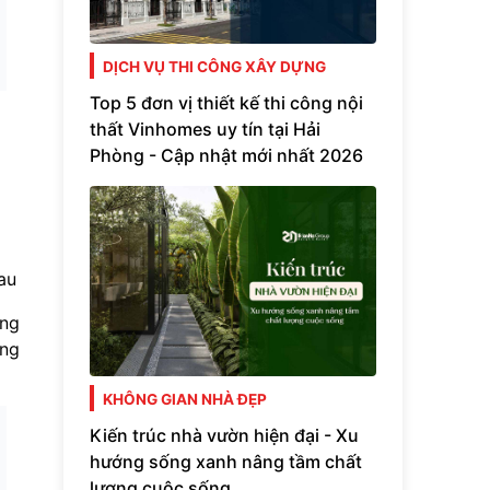
DỊCH VỤ THI CÔNG XÂY DỰNG
Top 5 đơn vị thiết kế thi công nội
thất Vinhomes uy tín tại Hải
Phòng - Cập nhật mới nhất 2026
au
ng
ằng
KHÔNG GIAN NHÀ ĐẸP
Kiến trúc nhà vườn hiện đại - Xu
hướng sống xanh nâng tầm chất
lượng cuộc sống