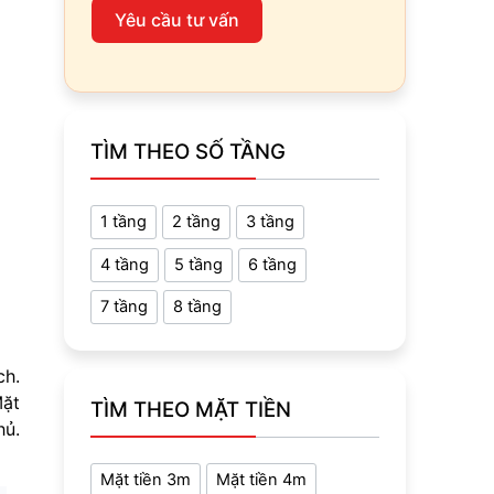
Yêu cầu tư vấn
TÌM THEO SỐ TẦNG
1 tầng
2 tầng
3 tầng
4 tầng
5 tầng
6 tầng
7 tầng
8 tầng
ch.
Mặt
TÌM THEO MẶT TIỀN
hủ.
Mặt tiền 3m
Mặt tiền 4m