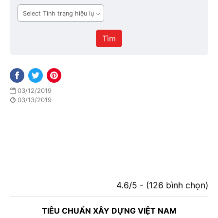
ban
Tình
hành
trạng
hiệu
Tìm
lực
03/12/2019
03/13/2019
4.6/5 - (126 bình chọn)
TIÊU CHUẨN XÂY DỰNG VIỆT NAM