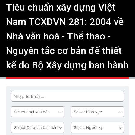
Tiêu chuẩn xây dựng Việt
Nam TCXDVN 281: 2004 về
Nhà văn hoá - Thể thao -
Nguyên tắc cơ bản để thiết
kế do Bộ Xây dựng ban hành
Tìm
Loại
Lĩnh
văn
vực
bản
Cơ
Người
quan
ký