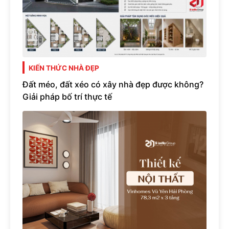
KIẾN THỨC NHÀ ĐẸP
Đất méo, đất xéo có xây nhà đẹp được không?
Giải pháp bố trí thực tế