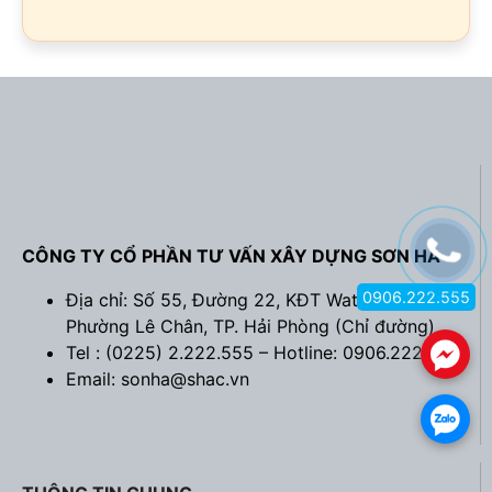
CÔNG TY CỔ PHẦN TƯ VẤN XÂY DỰNG SƠN HÀ
0906.222.555
Địa chỉ: Số 55, Đường 22, KĐT Waterfront City,
Phường Lê Chân, TP. Hải Phòng (
Chỉ đường
)
Tel : (0225) 2.222.555 – Hotline: 0906.222.555
.
Email: sonha@shac.vn
.