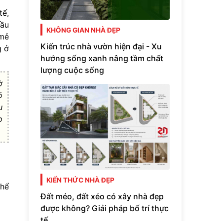
tế,
đầu
KHÔNG GIAN NHÀ ĐẸP
 mẻ
Kiến trúc nhà vườn hiện đại - Xu
g ở
hướng sống xanh nâng tầm chất
lượng cuộc sống
ờ
ó
u
p
KIẾN THỨC NHÀ ĐẸP
thể
Đất méo, đất xéo có xây nhà đẹp
được không? Giải pháp bố trí thực
tế