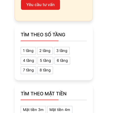
Yêu cầu tư vấn
TÌM THEO SỐ TẦNG
1 tầng
2 tầng
3 tầng
4 tầng
5 tầng
6 tầng
7 tầng
8 tầng
TÌM THEO MẶT TIỀN
Mặt tiền 3m
Mặt tiền 4m