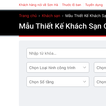
Khách hàng nói về Sơn Hà
Thước lỗ ban
Tuyển dụng
Trang chủ
›
Khách sạn
›
Mẫu Thiết Kế Khách S
Mẫu Thiết Kế Khách Sạn 
Tìm
Loại
Phong
hình
cách
công
thiết
Số
Diện
trình
kế
tầng
tích
tầng
1