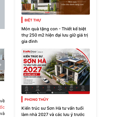
BIỆT THỰ
Món quà tặng con - Thiết kế biệt
thự 250 m2 hiện đại lưu giữ giá trị
gia đình
PHONG THỦY
 về
uốc
Kiến trúc sư Sơn Hà tư vấn tuổi
 và
làm nhà 2027 và các lưu ý trước