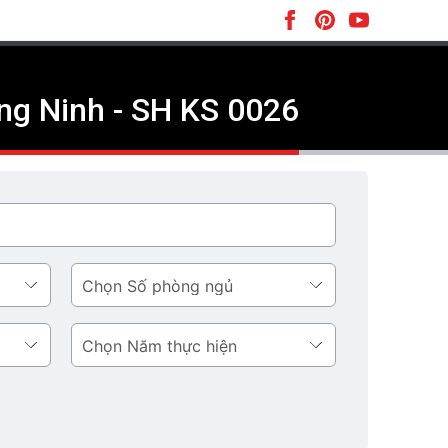
ng Ninh - SH KS 0026
Số
phòng
ngủ
Năm
thực
hiện