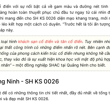
 điển với sự nổi bật cả về gam màu và đường nét tinh 
ng hoàn toàn thuyết phục chủ đầu tư ngay từ cái nhìn 
 khi mang đến cho SH KS 0026 diện mạo khang trang, mới
 léo kết hợp một cách có duyên. “Trước hết là tôi ấn tượn
áp này.
 loại hình
khách sạn cổ điển và tân cổ điển
. Tuy nhiên nh
ại thất công trình có những điểm nhấn rõ nét. Bên cạnh đ
ền thống của phong cách kiến trúc cổ điển nhưng không hề cầ
c, thay vào đó là sự xuất hiện khoa học với mật độ phù hợ
n nhãn”
– một đồng nghiệp SHAC tại Quảng Ninh cho biết.
ng Ninh - SH KS 0026
 để có những thông tin chi tiết nhất, đầy đủ nhất về tổng 
ghi và đẹp mắt SH KS 0026.