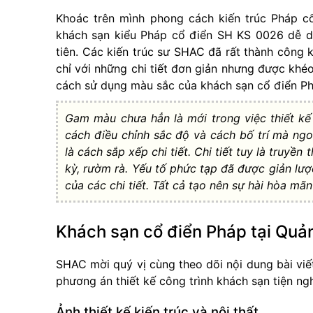
Khoác trên mình phong cách kiến trúc Pháp cổ
khách sạn kiểu Pháp cổ điển SH KS 0026 dễ dà
tiên. Các kiến trúc sư SHAC đã rất thành công
chỉ với những chi tiết đơn giản nhưng được khéo
cách sử dụng màu sắc của khách sạn cổ điển Ph
Gam màu chưa hẳn là mới trong việc thiết kế
cách điều chỉnh sắc độ và cách bố trí mà ngo
là cách sắp xếp chi tiết. Chi tiết tuy là truy
kỳ, rườm rà. Yếu tố phức tạp đã được giản lượ
của các chi tiết. Tất cả tạo nên sự hài hòa mã
Khách sạn cổ điển Pháp tại Quả
SHAC mời quý vị cùng theo dõi nội dung bài viết
phương án thiết kế công trình khách sạn tiện n
Ảnh thiết kế kiến trúc và nội thất