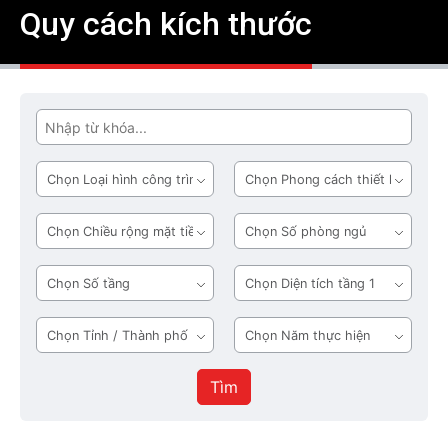
Quy cách kích thước
Tìm
Loại
Phong
hình
cách
công
thiết
Chiều
Số
trình
kế
rộng
phòng
mặt
ngủ
Số
Diện
tiền
tầng
tích
tầng
Tỉnh
Năm
1
/
thực
Thành
hiện
Tìm
phố