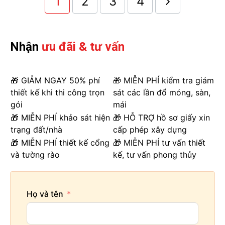
1
2
3
4
Nhận
ưu đãi & tư vấn
🎁 GIẢM NGAY 50% phí
🎁 MIỄN PHÍ kiểm tra giám
thiết kế khi thi công trọn
sát các lần đổ móng, sàn,
gói
mái
🎁 MIỄN PHÍ khảo sát hiện
🎁 HỖ TRỢ hồ sơ giấy xin
trạng đất/nhà
cấp phép xây dựng
🎁 MIỄN PHÍ thiết kế cổng
🎁 MIỄN PHÍ tư vấn thiết
và tường rào
kế, tư vấn phong thủy
Họ và tên