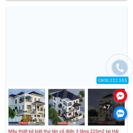
0906.222.555
.
+7
.
Mẫu thiết kế biệt thự tân cổ điển 3 tầng 225m2 tại Hải