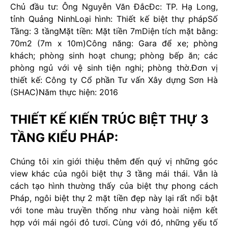
Chủ đầu tư: Ông Nguyễn Văn Đắc
Đc: TP. Hạ Long,
tỉnh Quảng Ninh
Loại hình: Thiết kế biệt thự pháp
Số
Tầng: 3 tầng
Mặt tiền: Mặt tiền 7m
Diện tích mặt bằng:
70m2 (7m x 10m)
Công năng: Gara để xe; phòng
khách; phòng sinh hoạt chung; phòng bếp ăn; các
phòng ngủ với vệ sinh tiện nghi; phòng thờ.
Đơn vị
thiết kế: Công ty Cổ phần Tư vấn Xây dựng Sơn Hà
(SHAC)
Năm thực hiện: 2016
THIẾT KẾ KIẾN TRÚC BIỆT THỰ 3
TẦNG KIỂU PHÁP:
Chúng tôi xin giới thiệu thêm đến quý vị những góc
view khác của ngôi biệt thự 3 tầng mái thái. Vẫn là
cách tạo hình thường thấy của biệt thự phong cách
Pháp, ngôi biệt thự 2 mặt tiền đẹp này lại rất nổi bật
với tone màu truyền thống như vàng hoài niệm kết
hợp với mái ngói đỏ tươi. Cùng với đó, những yếu tố