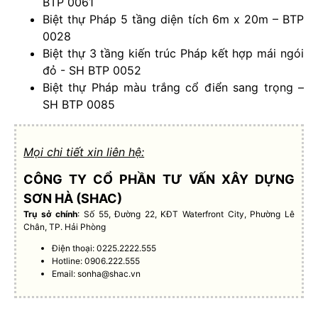
BTP 0061
Biệt thự Pháp 5 tầng diện tích 6m x 20m – BTP
0028
Biệt thự 3 tầng kiến trúc Pháp kết hợp mái ngói
đỏ - SH BTP 0052
Biệt thự Pháp màu trắng cổ điển sang trọng –
SH BTP 0085
Mọi chi tiết xin liên hệ:
CÔNG TY CỔ PHẦN TƯ VẤN XÂY DỰNG
SƠN HÀ (SHAC)
Trụ sở chính
: Số 55, Đường 22, KĐT Waterfront City, Phường Lê
Chân, TP. Hải Phòng
Điện thoại: 0225.2222.555
Hotline: 0906.222.555
Email:
sonha@shac.vn