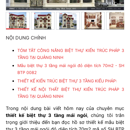
NỘI DUNG CHÍNH
TÓM TẮT CÔNG NĂNG BIỆT THỰ KIẾN TRÚC PHÁP 3
TẦNG TẠI QUẢNG NINH
Mẫu biệt thự 3 tầng mái ngói đỏ diện tích 70m2 - SH
BTP 0082
THIẾT KẾ KIẾN TRÚC BIỆT THỰ 3 TẦNG KIỂU PHÁP:
THIẾT KẾ NỘI THẤT BIỆT THỰ KIẾN TRÚC PHÁP 3
TẦNG TẠI QUẢNG NINH
Trong nội dung bài viết hôm nay của chuyên mục
thiết kế biệt thự 3 tầng mái ngói
, chúng tôi trân
trọng giới thiệu đến bạn đọc hồ sơ thiết kế mẫu biệt
thự 3 tầng mái ngói đỏ diện tích 70m2 mã số SH BTP