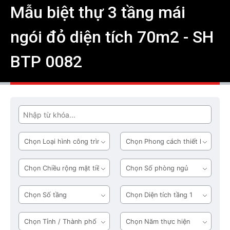
Mẫu biệt thự 3 tầng mái
ngói đỏ diện tích 70m2 - SH
BTP 0082
Tìm
Loại
Phong
hình
cách
công
thiết
Chiều
Số
trình
kế
rộng
phòng
mặt
ngủ
Số
Diện
tiền
tầng
tích
tầng
Tỉnh
Năm
1