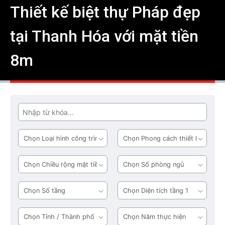
Thiết kế biệt thự Pháp đẹp
tại Thanh Hóa với mặt tiền
8m
Tìm
Loại
Phong
hình
cách
công
thiết
Chiều
Số
trình
kế
rộng
phòng
mặt
ngủ
Số
Diện
tiền
tầng
tích
tầng
Tỉnh
Năm
1