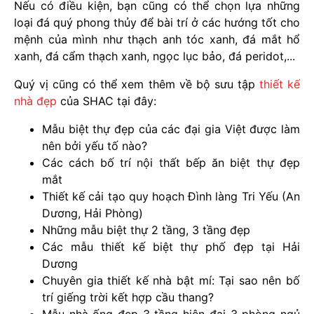
Nếu có điều kiện, bạn cũng có thể chọn lựa những
loại đá quý phong thủy để bài trí ở các hướng tốt cho
mệnh của mình như thạch anh tóc xanh, đá mắt hổ
xanh, đá cẩm thạch xanh, ngọc lục bảo, đá peridot,...
Quý vị cũng có thể xem thêm về bộ sưu tập
thiết kế
nhà đẹp
của SHAC tại đây:
Mẫu biệt thự đẹp của các đại gia Việt được làm
nên bởi yếu tố nào?
Các cách bố trí nội thất bếp ăn biệt thự đẹp
mắt
Thiết kế cải tạo quy hoạch Đình làng Tri Yếu (An
Dương, Hải Phòng)
Những mẫu biệt thự 2 tầng, 3 tầng đẹp
Các mẫu thiết kế biệt thự phố đẹp tại Hải
Dương
Chuyên gia thiết kế nhà bật mí: Tại sao nên bố
trí giếng trời kết hợp cầu thang?
Mẫu nhà ống đẹp 3 tầng hiện đại 3 phòng ngủ