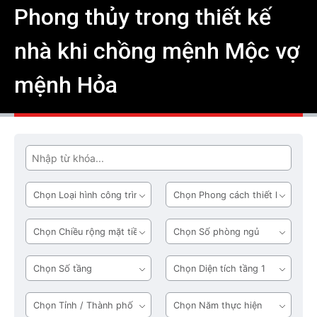
Phong thủy trong thiết kế
nhà khi chồng mệnh Mộc vợ
mệnh Hỏa
Tìm
Loại
Phong
hình
cách
công
thiết
Chiều
Số
trình
kế
rộng
phòng
mặt
ngủ
Số
Diện
tiền
tầng
tích
tầng
Tỉnh
Năm
1