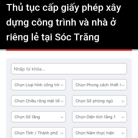
Thủ tục cấp giấy phép xây
dựng công trình và nhà ở
riêng lẻ tại Sóc Trăng
Tìm
Loại
Phong
hình
cách
công
thiết
Chiều
Số
trình
kế
rộng
phòng
mặt
ngủ
Số
Diện
tiền
tầng
tích
tầng
Tỉnh
Năm
1