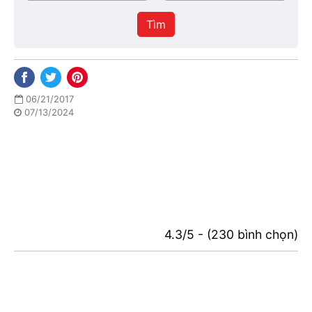
/
thực
Thành
hiện
Tìm
phố
06/21/2017
07/13/2024
4.3/5 - (230 bình chọn)