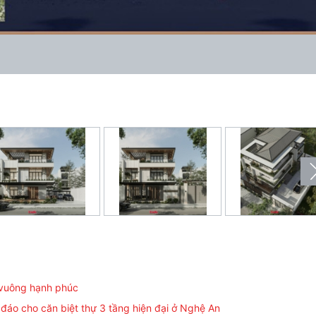
 vuông hạnh phúc
đáo cho căn biệt thự 3 tầng hiện đại ở Nghệ An