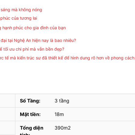
ủ sáng mà không nóng
 phúc của tương lai
g hạnh phúc cho gia đình của bạn
n đại tại Nghệ An hiện nay là bao nhiêu?
để tối ưu chi phí mà vẫn bền đẹp?
ực tế mà kiến trúc sư đã thiết kế để hình dung rõ hơn về phong cách
Số Tầng:
3 tầng
Mặt tiền:
18m
Tổng diện
390m2