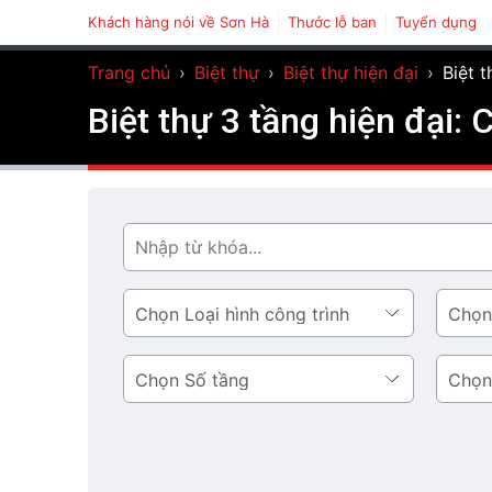
Khách hàng nói về Sơn Hà
Thước lỗ ban
Tuyển dụng
Trang chủ
›
Biệt thự
›
Biệt thự hiện đại
›
Biệt 
Biệt thự 3 tầng hiện đại:
Tìm
Loại
Phong
hình
cách
công
thiết
Số
Diện
trình
kế
tầng
tích
tầng
1