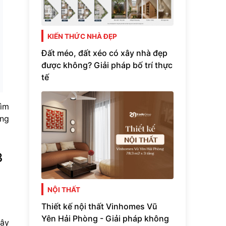
KIẾN THỨC NHÀ ĐẸP
Đất méo, đất xéo có xây nhà đẹp
được không? Giải pháp bố trí thực
tế
tìm
ong
3
NỘI THẤT
Thiết kế nội thất Vinhomes Vũ
Yên Hải Phòng - Giải pháp không
xây