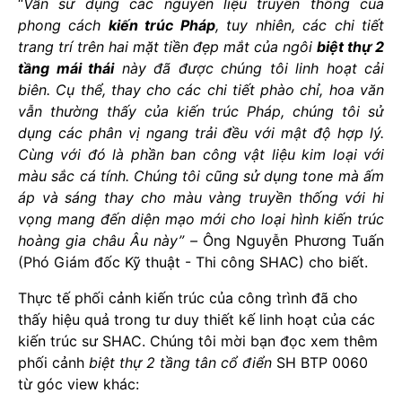
“
Vẫn sử dụng các nguyên liệu truyền thống của
phong cách
kiến trúc Pháp
, tuy nhiên, các chi tiết
trang trí trên hai mặt tiền đẹp mắt của ngôi
biệt thự 2
tầng mái thái
này đã được chúng tôi linh hoạt cải
biên. Cụ thể, thay cho các chi tiết phào chỉ, hoa văn
vẫn thường thấy của kiến trúc Pháp, chúng tôi sử
dụng các phân vị ngang trải đều với mật độ hợp lý.
Cùng với đó là phần ban công vật liệu kim loại với
màu sắc cá tính. Chúng tôi cũng sử dụng tone mà ấm
áp và sáng thay cho màu vàng truyền thống với hi
vọng mang đến diện mạo mới cho loại hình kiến trúc
hoàng gia châu Âu này” –
Ông Nguyễn Phương Tuấn
(Phó Giám đốc Kỹ thuật - Thi công SHAC) cho biết.
Thực tế phối cảnh kiến trúc của công trình đã cho
thấy hiệu quả trong tư duy thiết kế linh hoạt của các
kiến trúc sư SHAC. Chúng tôi mời bạn đọc xem thêm
phối cảnh
biệt thự 2 tầng tân cổ điển
SH BTP 0060
từ góc view khác: