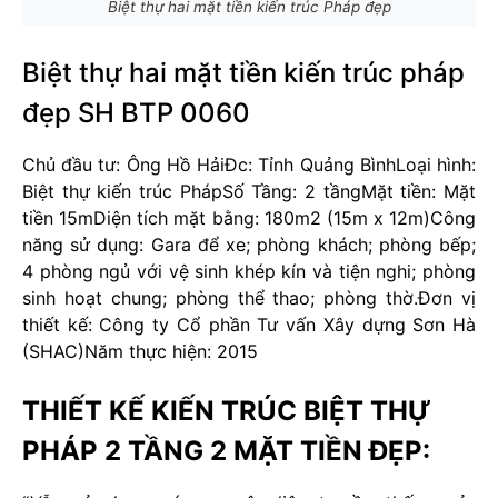
Biệt thự hai mặt tiền kiến trúc Pháp đẹp
Biệt thự hai mặt tiền kiến trúc pháp
đẹp SH BTP 0060
Chủ đầu tư: Ông Hồ Hải
Đc: Tỉnh Quảng Bình
Loại hình:
Biệt thự kiến trúc Pháp
Số Tầng: 2 tầng
Mặt tiền: Mặt
tiền 15m
Diện tích mặt bằng: 180m2 (15m x 12m)
Công
năng sử dụng: Gara để xe; phòng khách; phòng bếp;
4 phòng ngủ với vệ sinh khép kín và tiện nghi; phòng
sinh hoạt chung; phòng thể thao; phòng thờ.
Đơn vị
thiết kế: Công ty Cổ phần Tư vấn Xây dựng Sơn Hà
(SHAC)
Năm thực hiện: 2015
THIẾT KẾ KIẾN TRÚC BIỆT THỰ
PHÁP 2 TẦNG 2 MẶT TIỀN ĐẸP: