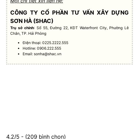
Mọi chi tiết xin liên hệ:
CÔNG TY CỔ PHẦN TƯ VẤN XÂY DỰNG
SƠN HÀ (SHAC)
Trụ sở chính
: Số 55, Đường 22, KĐT Waterfront City, Phường Lê
Chân, TP. Hải Phòng
Điện thoại: 0225.2222.555
Hotline: 0906.222.555
Email:
sonha@shac.vn
4.2/5 - (209 bình chọn)