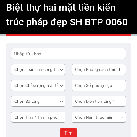
Biệt thự hai mặt tiền kiến
trúc pháp đẹp SH BTP 0060
Tìm
Loại
Phong
hình
cách
công
thiết
Chiều
Số
trình
kế
rộng
phòng
mặt
ngủ
Số
Diện
tiền
tầng
tích
tầng
Tỉnh
Năm
1
/
thực
Thành
hiện
Tìm