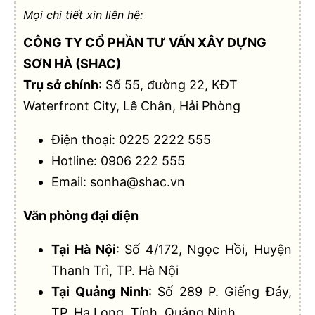
Mọi chi tiết xin liên hệ:
CÔNG TY CỔ PHẦN TƯ VẤN XÂY DỰNG
SƠN HÀ (SHAC)
Trụ sở chính
: Số 55, đường 22, KĐT
Waterfront City, Lê Chân, Hải Phòng
Điện thoại:
0225 2222 555
Hotline:
0906 222 555
Email:
sonha@shac.vn
Văn phòng đại diện
Tại Hà Nội
: Số 4/172, Ngọc Hồi, Huyện
Thanh Trì, TP. Hà Nội
Tại Quảng Ninh
: Số 289 P. Giếng Đáy,
TP. Hạ Long, Tỉnh. Quảng Ninh