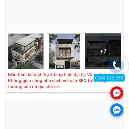
+7
Mẫu thiết kế biệt thự 3 tầng hiện đại tại Vũng Tàu -
0906.222.555
Không gian sống phá cách với sân BBQ trên tầng
thượng của nữ gia chủ trẻ
.
.