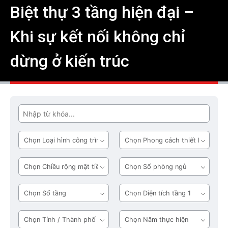
Biệt thự 3 tầng hiện đại –
Khi sự kết nối không chỉ
dừng ở kiến trúc
Tìm
Loại
Phong
hình
cách
công
thiết
Chiều
Số
trình
kế
rộng
phòng
mặt
ngủ
Số
Diện
tiền
tầng
tích
tầng
Tỉnh
Năm
1