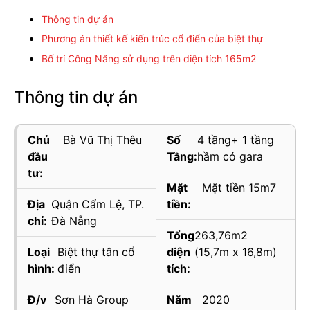
Thông tin dự án
Phương án thiết kế kiến trúc cổ điển của biệt thự
Bố trí Công Năng sử dụng trên diện tích 165m2
Thông tin dự án
Chủ
Bà Vũ Thị Thêu
Số
4 tầng+ 1 tầng
đầu
Tầng:
hầm có gara
tư:
Mặt
Mặt tiền 15m7
Địa
Quận Cẩm Lệ, TP.
tiền:
chỉ:
Đà Nẵng
Tổng
263,76m2
Loại
Biệt thự tân cổ
diện
(15,7m x 16,8m)
hình:
điển
tích:
Đ/v
Sơn Hà Group
Năm
2020