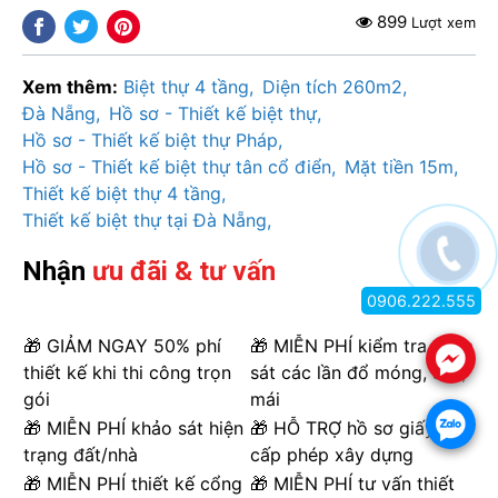
899
Lượt xem
Xem thêm:
Biệt thự 4 tầng
Diện tích 260m2
Đà Nẵng
Hồ sơ - Thiết kế biệt thự
Hồ sơ - Thiết kế biệt thự Pháp
Hồ sơ - Thiết kế biệt thự tân cổ điển
Mặt tiền 15m
Thiết kế biệt thự 4 tầng
Thiết kế biệt thự tại Đà Nẵng
Nhận
ưu đãi & tư vấn
0906.222.555
🎁 GIẢM NGAY 50% phí
🎁 MIỄN PHÍ kiểm tra giám
.
thiết kế khi thi công trọn
sát các lần đổ móng, sàn,
gói
mái
.
🎁 MIỄN PHÍ khảo sát hiện
🎁 HỖ TRỢ hồ sơ giấy xin
trạng đất/nhà
cấp phép xây dựng
🎁 MIỄN PHÍ thiết kế cổng
🎁 MIỄN PHÍ tư vấn thiết