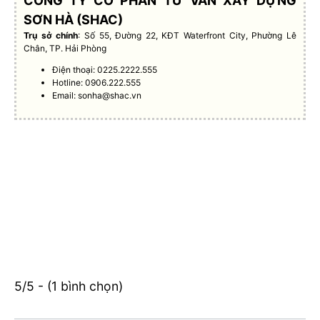
CÔNG TY CỔ PHẦN TƯ VẤN XÂY DỰNG
SƠN HÀ (SHAC)
Trụ sở chính
: Số 55, Đường 22, KĐT Waterfront City, Phường Lê
Chân, TP. Hải Phòng
Điện thoại: 0225.2222.555
Hotline: 0906.222.555
Email:
sonha@shac.vn
5/5 - (1 bình chọn)