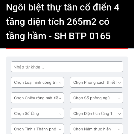
Ngôi biệt thự tân cổ điển 4
tầng diện tích 265m2 có
tầng hầm - SH BTP 0165
Tìm
Loại
Phong
hình
cách
công
thiết
Chiều
Số
trình
kế
rộng
phòng
mặt
ngủ
Số
Diện
tiền
tầng
tích
tầng
Tỉnh
Năm
1