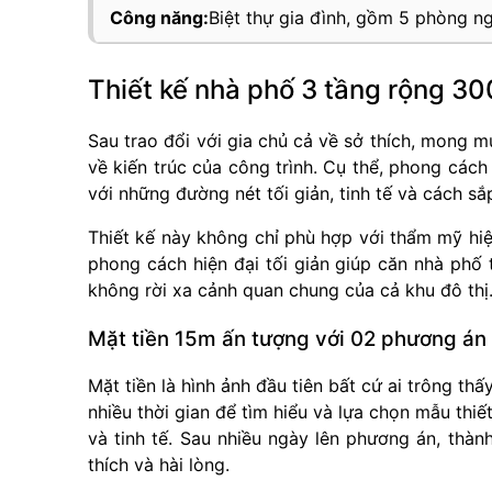
Công năng:
Biệt thự gia đình, gồm 5 phòng ng
Thiết kế nhà phố 3 tầng rộng 3
Sau trao đổi với gia chủ cả về sở thích, mong 
về kiến trúc của công trình. Cụ thể, phong cách 
với những đường nét tối giản, tinh tế và cách sắp
Thiết kế này không chỉ phù hợp với thẩm mỹ hiệ
phong cách hiện đại tối giản giúp căn nhà phố
không rời xa cảnh quan chung của cả khu đô thị
Mặt tiền 15m ấn tượng với 02 phương án 
Mặt tiền là hình ảnh đầu tiên bất cứ ai trông th
nhiều thời gian để tìm hiểu và lựa chọn mẫu thiế
và tinh tế. Sau nhiều ngày lên phương án, thà
thích và hài lòng.