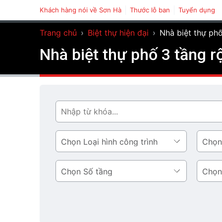
Khách hàng nói về Sơn Hà
Thước lỗ ban
Tuyển dụng
Trang chủ
›
Biệt thự hiện đại
›
Nhà biệt thự ph
Nhà biệt thự phố 3 tầng 
Tìm
Loại
Phong
hình
cách
công
thiết
Số
Diện
trình
kế
tầng
tích
tầng
1