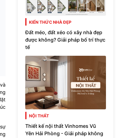
KIẾN THỨC NHÀ ĐẸP
Đất méo, đất xéo có xây nhà đẹp
được không? Giải pháp bố trí thực
tế
 và
ững
đặt
rúc
NỘI THẤT
Thiết kế nội thất Vinhomes Vũ
 sự
Yên Hải Phòng - Giải pháp không
ống