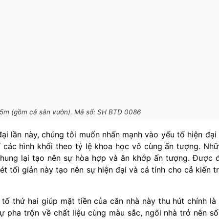
 15m (gồm cả sân vườn). Mã số: SH BTD 0086
 đại lần này, chúng tôi muốn nhấn mạnh vào yếu tố hiện đại
rí các hình khối theo tỷ lệ khoa học vô cùng ấn tượng. Nh
chung lại tạo nên sự hòa hợp và ăn khớp ấn tượng. Được 
 tối giản này tạo nên sự hiện đại và cá tính cho cả kiến t
tố thứ hai giúp mặt tiền của căn nhà này thu hút chính là
sự pha trộn về chất liệu cùng màu sắc, ngôi nhà trở nên s