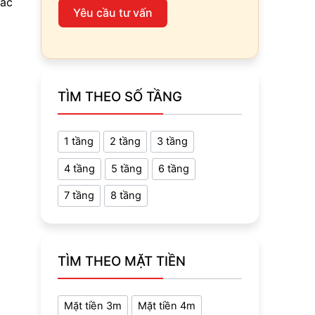
các
Yêu cầu tư vấn
TÌM THEO SỐ TẦNG
1 tầng
2 tầng
3 tầng
4 tầng
5 tầng
6 tầng
7 tầng
8 tầng
TÌM THEO MẶT TIỀN
Mặt tiền 3m
Mặt tiền 4m