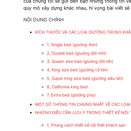
của chúng tôi sẽ gửi đến bạn những thông tin v
quy mô xây dựng khác nhau, hi vọng bài viết sẽ
NỘI DUNG CHÍNH
KÍCH THƯỚC VÀ CÁC LOẠI GIƯỜNG TRONG KHÁ
1, Single bed (giường đơn)
2, Double bed (giường đôi nhỏ)
3, Queen size bed (giường đôi lớn)
4, King size bed (giường cỡ lớn)
5, Super king size bed (giường siêu lớn)
6, California king bed
7, Extra bed (giường phụ)
MỘT SỐ THÔNG TIN CHUNG NHẤT VỀ CÁC LOẠ
NHỮNG ĐIỀU CẦN LƯU Ý TRONG THIẾT KẾ NỘI
1, Phong cách thiết kế nội thất khách sạn