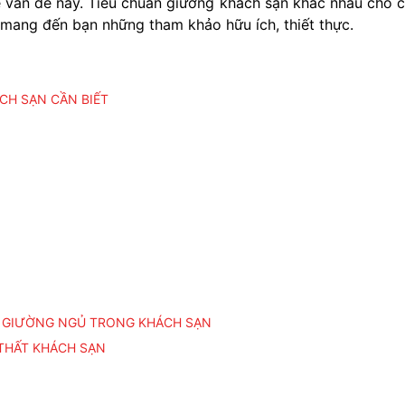
ề vấn đề này. Tiêu chuẩn giường khách sạn khác nhau cho 
 mang đến bạn những tham khảo hữu ích, thiết thực.
CH SẠN CẦN BIẾT
I GIƯỜNG NGỦ TRONG KHÁCH SẠN
 THẤT KHÁCH SẠN