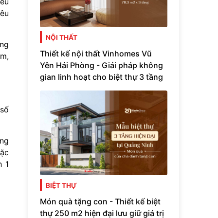
yêu
iêu
NỘI THẤT
ờng
Thiết kế nội thất Vinhomes Vũ
am,
Yên Hải Phòng - Giải pháp không
gian linh hoạt cho biệt thự 3 tầng
 số
ờng
oặc
h 1
BIỆT THỰ
Món quà tặng con - Thiết kế biệt
thự 250 m2 hiện đại lưu giữ giá trị