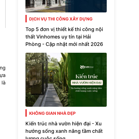
DỊCH VỤ THI CÔNG XÂY DỰNG
Top 5 đơn vị thiết kế thi công nội
thất Vinhomes uy tín tại Hải
Phòng - Cập nhật mới nhất 2026
àng
lựa
 là
KHÔNG GIAN NHÀ ĐẸP
Kiến trúc nhà vườn hiện đại - Xu
hướng sống xanh nâng tầm chất
lượng cuộc sống