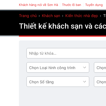
Khách hàng nói về Sơn Hà
Thước lỗ ban
Tuyển dụng
Trang chủ
›
Khách sạn
›
Kiến thức nhà đẹp
›
T
Thiết kế khách sạn và các
Tìm
Loại
Phong
hình
cách
công
thiết
Số
Diện
trình
kế
tầng
tích
tầng
1