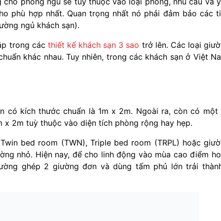
ng cho phòng ngủ sẽ tuỳ thuộc vào loại phòng, nhu cầu và 
ho phù hợp nhất. Quan trọng nhất nó phải đảm bảo các t
iường ngủ khách sạn).
gặp trong các
thiết kế khách sạn 3 sao
trở lên. Các loại giư
chuẩn khác nhau. Tuy nhiên, trong các khách sạn ở Việt N
n có kích thước chuẩn là 1m x 2m. Ngoài ra, còn có một
m x 2m tuỳ thuộc vào diện tích phòng rộng hay hẹp.
Twin bed room (TWN), Triple bed room (TRPL) hoặc giư
ường nhỏ. Hiện nay, để cho linh động vào mùa cao điểm h
hường ghép 2 giường đơn và dùng tấm phủ lớn trải thàn