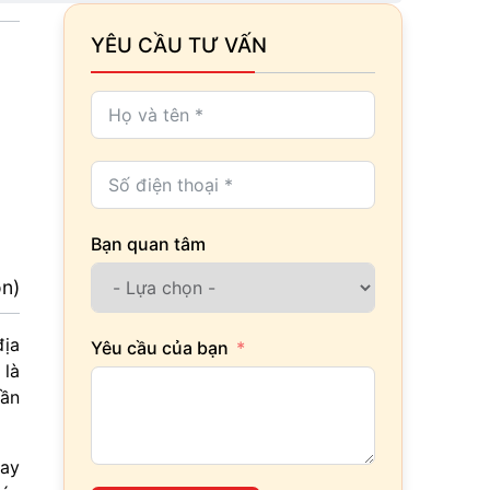
YÊU CẦU TƯ VẤN
Bạn quan tâm
ọn)
địa
Yêu cầu của bạn
 là
cần
nay